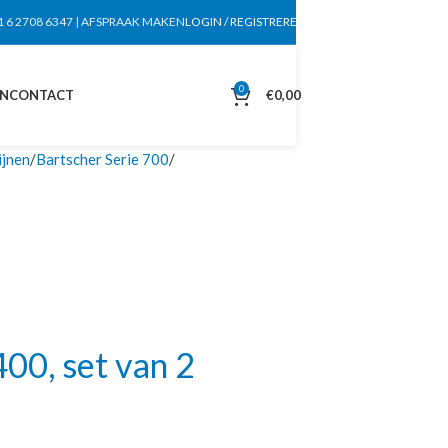
1 6 2708 6347
|
AFSPRAAK MAKEN
LOGIN / REGISTREREN
0
EN
CONTACT
€
0,00
ijnen
Bartscher Serie 700
00, set van 2