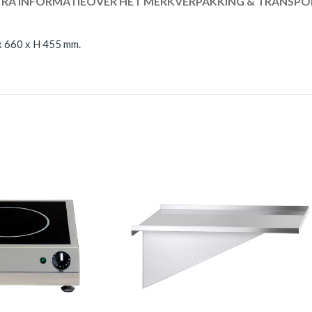
RA INFORMATIE
OVER HET MERK
VERPAKKING & TRANSPO
 x 660 x H 455 mm.