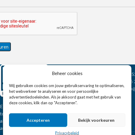
Beheer cookies
Wandelweg 198, 1
Telefoon:
+31 6
Wij gebruiken cookies om jouw gebruikservaring te optimaliseren,
E-mail:
verkoop@
het webverkeer te analyseren en voor persoonlijke
advertentiedoeleinden. Als je akkoord gaat met het gebruik van
deze cookies, klik dan op "Accepteren".
Eissens FSE is een horeca
totaalleverancier. U vindt bij ons niet
Accepteren
Bekijk voorkeuren
alleen inspiratie maar ook een breed
assortiment horeca apparatuur.
Privacybeleid