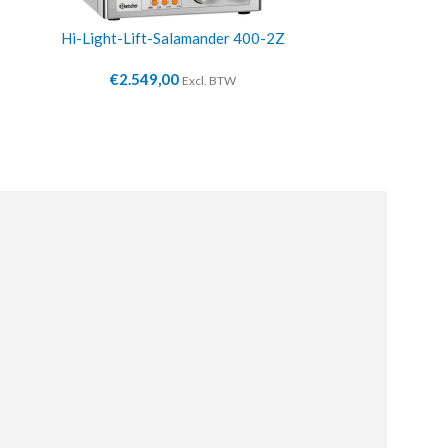
Hi-Light-Lift-Salamander 400-2Z
Hi-Light
€
2.549,00
€
2.6
Excl. BTW