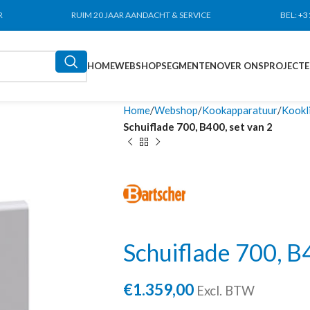
R
RUIM 20 JAAR AANDACHT & SERVICE
BEL:
+3
HOME
WEBSHOP
SEGMENTEN
OVER ONS
PROJECT
Home
Webshop
Kookapparatuur
Kookl
Schuiflade 700, B400, set van 2
Schuiflade 700, B4
€
1.359,00
Excl. BTW