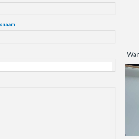
fsnaam
Wan