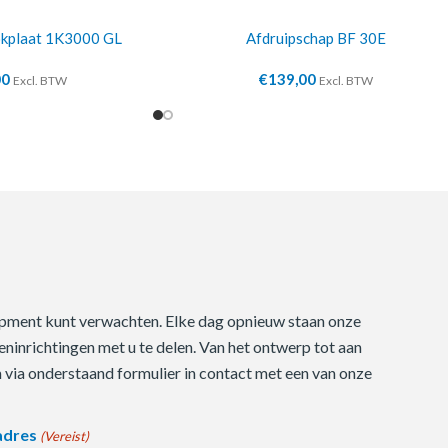
okplaat 1K3000 GL
Afdruipschap BF 30E
00
€
139,00
Excl. BTW
Excl. BTW
quipment kunt verwachten. Elke dag opnieuw staan onze
ninrichtingen met u te delen. Van het ontwerp tot aan
m via onderstaand formulier in contact met een van onze
adres
(Vereist)