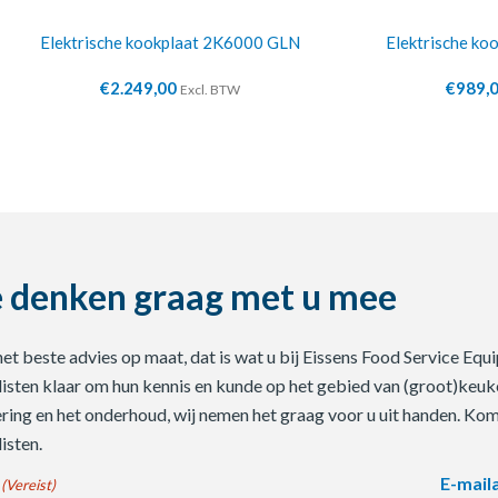
Elektrische kookplaat 2K6000 GLN
Elektrische ko
€
2.249,00
€
989,
Excl. BTW
 denken graag met u mee
 het beste advies op maat, dat is wat u bij Eissens Food Service E
listen klaar om hun kennis en kunde op het gebied van (groot)keuke
ering en het onderhoud, wij nemen het graag voor u uit handen. Ko
isten.
E-mail
(Vereist)