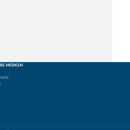
RE MERKEN
many
r