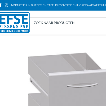
UW PARTNER IN BUFFET- EN TAFELPRESENTATIE EN HORECA APPARATUU