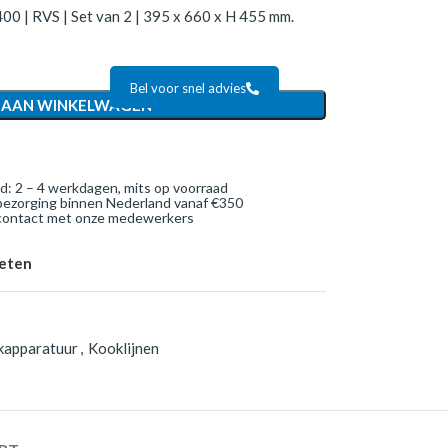
00 | RVS | Set van 2 | 395 x 660 x H 455 mm.
Bel voor snel advies
 AAN WINKELWAGEN
jd: 2 – 4 werkdagen, mits op voorraad
bezorging binnen Nederland vanaf €350
 contact met onze medewerkers
ieten
kapparatuur
,
Kooklijnen