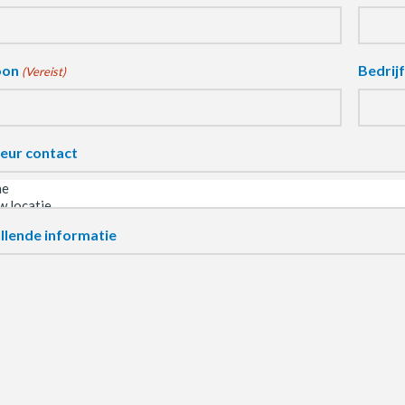
oon
Bedrij
(Vereist)
eur contact
llende informatie