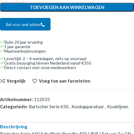
TOEVOEGEN AAN WINKELWAGEN
Bel voor snel advies
Ruim 20 jaar ervaring
1 jaar garantie
Maatwerkoplossingen
Levertijd: 2 – 4 werkdagen, mits op voorraad
Gratis bezorging binnen Nederland vanaf €350
Direct contact met onze medewerkers
Vergelijk
Voeg toe aan favorieten
Artikelnummer:
112035
Categorieën:
Bartscher Serie 650
,
Kookapparatuur
,
Kooklijnen
Beschrijving
Bartscher Serie 650 Schuiflade Breedte 400 | RVS | Set van 2 x GN