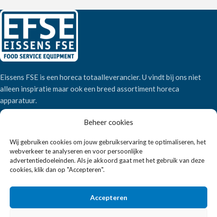
Eissens FSE is een horeca totaalleverancier. U vindt bij ons niet
alleen inspiratie maar ook een breed assortiment horeca
apparatuur.
Beheer cookies
Wandelweg 198, 1521 AM Wormerveer
Wij gebruiken cookies om jouw gebruikservaring te optimaliseren, het
Telefoon:
+31 6 2708 6347
webverkeer te analyseren en voor persoonlijke
E-mail:
verkoop@eissensfse.nl
advertentiedoeleinden. Als je akkoord gaat met het gebruik van deze
cookies, klik dan op "Accepteren".
KLANTENSERVICE
Onze aanpak
Accepteren
Over ons