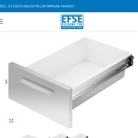
BEL:
31 (0)30-686 50 98
|
AFSPRAAK MAKEN
Click to enlarge