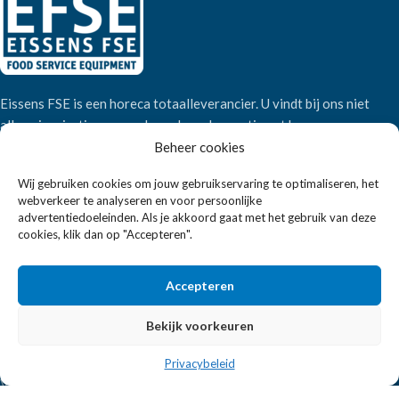
Eissens FSE is een horeca totaalleverancier. U vindt bij ons niet
alleen inspiratie maar ook een breed assortiment horeca
apparatuur.
Beheer cookies
Wij gebruiken cookies om jouw gebruikservaring te optimaliseren, het
webverkeer te analyseren en voor persoonlijke
Wandelweg 198, 1521 AM Wormerveer
advertentiedoeleinden. Als je akkoord gaat met het gebruik van deze
Telefoon:
+31 6 2708 6347
cookies, klik dan op "Accepteren".
E-mail:
verkoop@eissensfse.nl
KLANTENSERVICE
Accepteren
Onze aanpak
Bekijk voorkeuren
Over ons
Betaalmethoden
Privacybeleid
Verzenden en retourneren