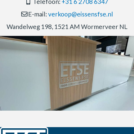
Telefoon:
+31 6 2708 6347
E-mail:
verkoop@eissensfse.nl
Wandelweg 198, 1521 AM Wormerveer NL