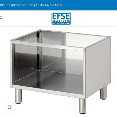
BEL:
31 (0)30-686 50 98
|
AFSPRAAK MAKEN
Click to enlarge