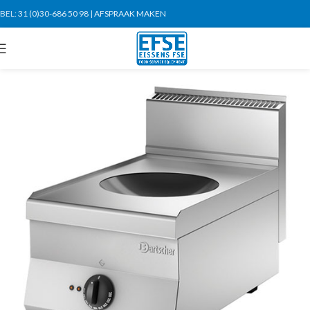
BEL:
31 (0)30-686 50 98
|
AFSPRAAK MAKEN