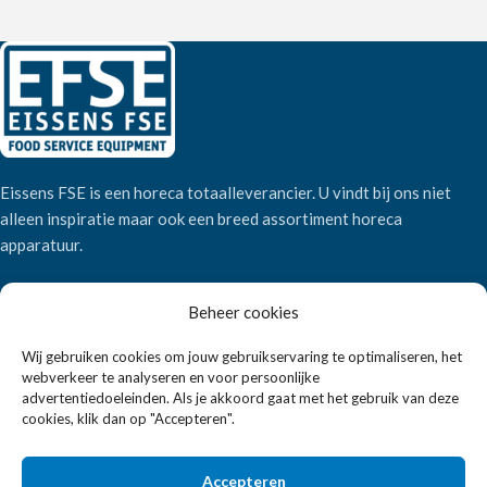
Eissens FSE is een horeca totaalleverancier. U vindt bij ons niet
alleen inspiratie maar ook een breed assortiment horeca
apparatuur.
Beheer cookies
Wandelweg 198, 1521 AM Wormerveer
Telefoon:
+31 6 2708 6347
Wij gebruiken cookies om jouw gebruikservaring te optimaliseren, het
E-mail:
verkoop@eissensfse.nl
webverkeer te analyseren en voor persoonlijke
advertentiedoeleinden. Als je akkoord gaat met het gebruik van deze
KLANTENSERVICE
cookies, klik dan op "Accepteren".
Onze aanpak
Accepteren
Over ons