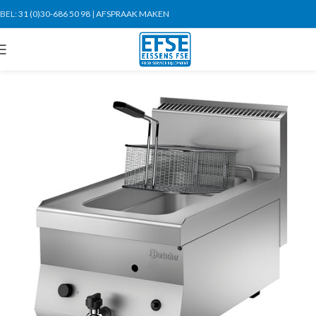
BEL:
31 (0)30-686 50 98
|
AFSPRAAK MAKEN