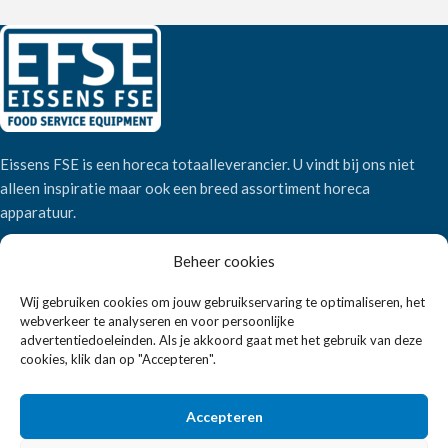
Eissens FSE is een horeca totaalleverancier. U vindt bij ons niet
alleen inspiratie maar ook een breed assortiment horeca
apparatuur.
Beheer cookies
Wandelweg 198, 1521 AM Wormerveer
Telefoon:
+31 6 2708 6347
Wij gebruiken cookies om jouw gebruikservaring te optimaliseren, het
webverkeer te analyseren en voor persoonlijke
E-mail:
verkoop@eissensfse.nl
advertentiedoeleinden. Als je akkoord gaat met het gebruik van deze
cookies, klik dan op "Accepteren".
KLANTENSERVICE
Onze aanpak
Accepteren
Over ons