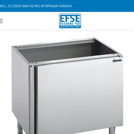
BEL:
31 (0)30-686 50 98
|
AFSPRAAK MAKEN