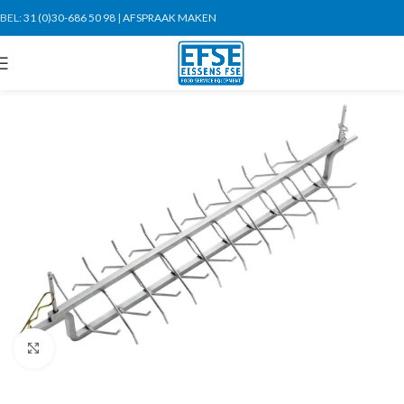
BEL:
31 (0)30-686 50 98
|
AFSPRAAK MAKEN
Click to enlarge