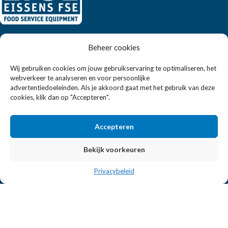
Eissens FSE is een horeca totaalleverancier. U vindt bij ons niet
Beheer cookies
alleen inspiratie maar ook een breed assortiment horeca
apparatuur.
Wij gebruiken cookies om jouw gebruikservaring te optimaliseren, het
webverkeer te analyseren en voor persoonlijke
advertentiedoeleinden. Als je akkoord gaat met het gebruik van deze
Wandelweg 198, 1521 AM Wormerveer
cookies, klik dan op "Accepteren".
Telefoon:
+31 6 2708 6347
E-mail:
verkoop@eissensfse.nl
Accepteren
KLANTENSERVICE
Bekijk voorkeuren
Onze aanpak
Privacybeleid
Over ons
Betaalmethoden
Verzenden en retourneren
Algemene voorwaarden