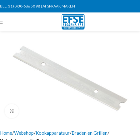
BEL:
31 (0)30-686 50 98
|
AFSPRAAK MAKEN
Click to enlarge
Home
Webshop
Kookapparatuur
Braden en Grillen