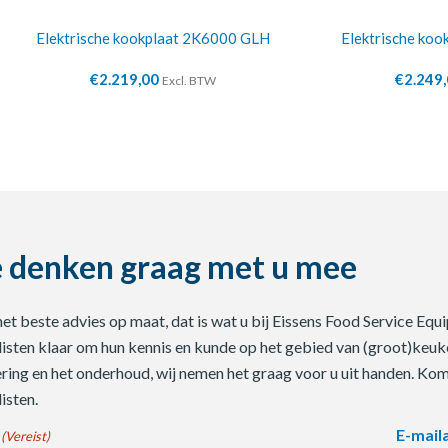
Elektrische kookplaat 2K6000 GLH
Elektrische ko
€
2.219,00
€
2.249
Excl. BTW
 denken graag met u mee
 het beste advies op maat, dat is wat u bij Eissens Food Service E
listen klaar om hun kennis en kunde op het gebied van (groot)keuke
ering en het onderhoud, wij nemen het graag voor u uit handen. Ko
isten.
E-mail
(Vereist)