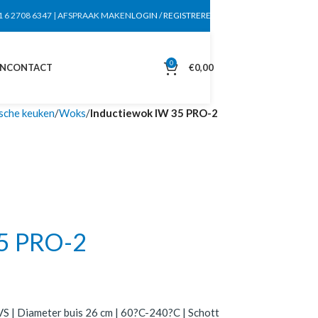
1 6 2708 6347
|
AFSPRAAK MAKEN
LOGIN / REGISTREREN
0
EN
CONTACT
€
0,00
ische keuken
Woks
Inductiewok IW 35 PRO-2
35 PRO-2
S | Diameter buis 26 cm | 60?C-240?C | Schott