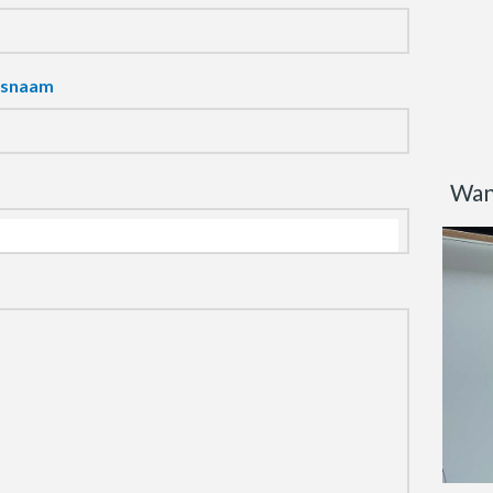
fsnaam
Wan