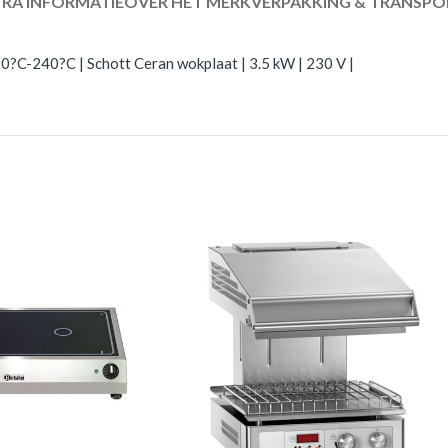
RA INFORMATIE
OVER HET MERK
VERPAKKING & TRANSPO
0?C-240?C | Schott Ceran wokplaat | 3.5 kW | 230 V |