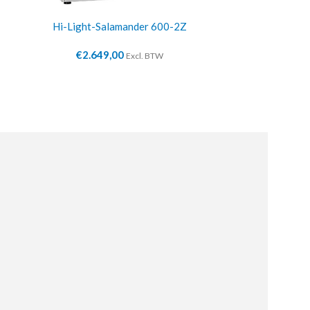
Hi-Light-Salamander 600-2Z
Bakkerij 
€
2.649,00
€
1.8
Excl. BTW