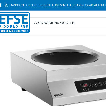
UW PARTNER IN BUFFET- EN TAFELPRESENTATIE EN HORECA APPARATUU