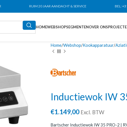
R
RUIM 20 JAAR AANDACHT & SERVICE
BEL:
+3
HOME
WEBSHOP
SEGMENTEN
OVER ONS
PROJECT
Home
Webshop
Kookapparatuur
Aziat
Inductiewok IW 
€
1.149,00
Excl. BTW
Bartscher Inductiewok IW 35 PRO-2 | RV