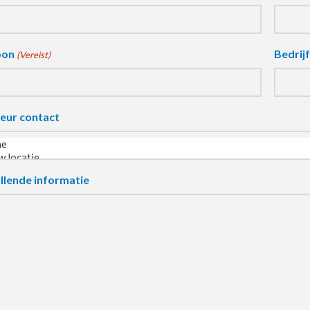
oon
Bedrij
(Vereist)
eur contact
llende informatie