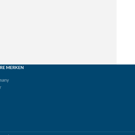
RE MERKEN
many
r