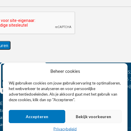
Beheer cookies
Wandelweg 198, 1
Telefoon:
+31 6
Wij gebruiken cookies om jouw gebruikservaring te optimaliseren,
E-mail:
verkoop@
het webverkeer te analyseren en voor persoonlijke
advertentiedoeleinden. Als je akkoord gaat met het gebruik van
deze cookies, klik dan op "Accepteren".
Eissens FSE is een horeca
totaalleverancier. U vindt bij ons niet
Accepteren
Bekijk voorkeuren
alleen inspiratie maar ook een breed
assortiment horeca apparatuur.
Privacybeleid