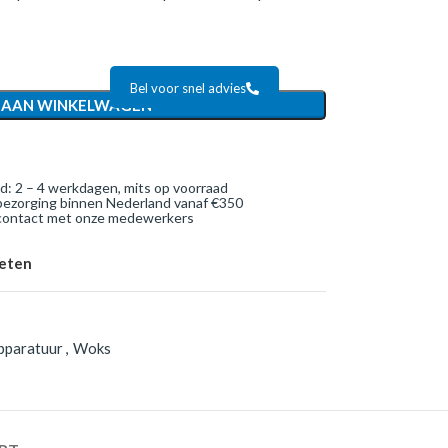
Bel voor snel advies
 AAN WINKELWAGEN
jd: 2 – 4 werkdagen, mits op voorraad
bezorging binnen Nederland vanaf €350
 contact met onze medewerkers
ieten
pparatuur
,
Woks