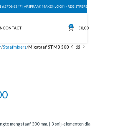
1 6 2708 6347
|
AFSPRAAK MAKEN
LOGIN / REGISTREREN
0
EN
CONTACT
€
0,00
r
Staafmixers
Mixstaaf STM3 300
00
ngte mengstaaf 300 mm. | 3 snij-elementen dia