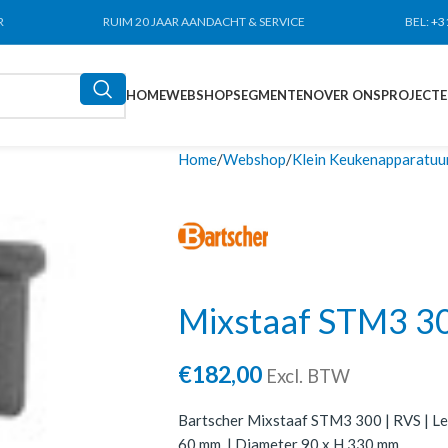
R
RUIM 20 JAAR AANDACHT & SERVICE
BEL:
+3
HOME
WEBSHOP
SEGMENTEN
OVER ONS
PROJECT
Home
Webshop
Klein Keukenapparatuu
Mixstaaf STM3 3
€
182,00
Excl. BTW
Bartscher Mixstaaf STM3 300 | RVS | Le
60 mm. | Diameter 90 x H 330 mm.