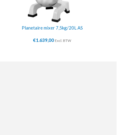
Planetaire mixer 7,5kg/20L AS
Deegd
€
1.639,00
€
2
Excl. BTW