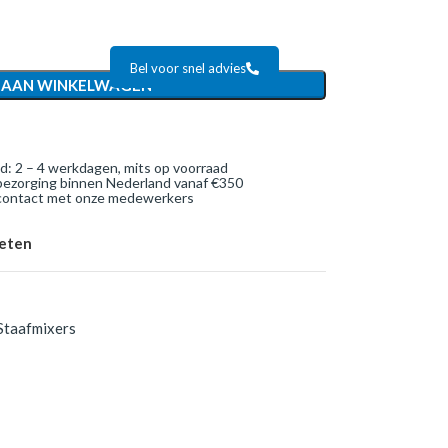
Bel voor snel advies
 AAN WINKELWAGEN
jd: 2 – 4 werkdagen, mits op voorraad
bezorging binnen Nederland vanaf €350
 contact met onze medewerkers
ieten
Staafmixers