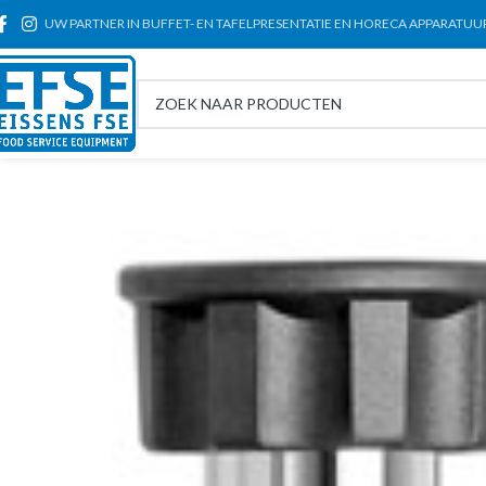
UW PARTNER IN BUFFET- EN TAFELPRESENTATIE EN HORECA APPARATUU