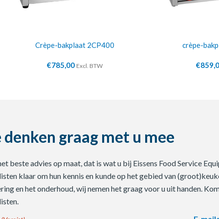
Crèpe-bakplaat 2CP400
crèpe-bak
€
785,00
€
859,
Excl. BTW
 denken graag met u mee
 het beste advies op maat, dat is wat u bij Eissens Food Service E
listen klaar om hun kennis en kunde op het gebied van (groot)keuke
ering en het onderhoud, wij nemen het graag voor u uit handen. Ko
isten.
E-mail