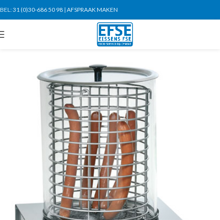
BEL:
31 (0)30-686 50 98
|
AFSPRAAK MAKEN