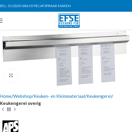
BEL:
31 (0)30-686 50 98
|
AFSPRAAK MAKEN
Click to enlarge
Home
Webshop
Keuken- en Kleinmateriaal
Keukengerei
Keukengerei overig