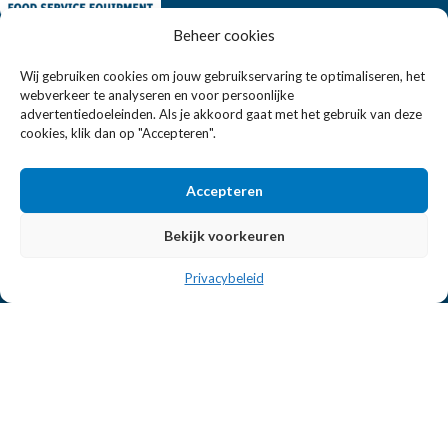
Beheer cookies
Eissens FSE is een horeca totaalleverancier. U vindt bij ons niet
alleen inspiratie maar ook een breed assortiment horeca
Wij gebruiken cookies om jouw gebruikservaring te optimaliseren, het
webverkeer te analyseren en voor persoonlijke
apparatuur.
advertentiedoeleinden. Als je akkoord gaat met het gebruik van deze
cookies, klik dan op "Accepteren".
Wandelweg 198, 1521 AM Wormerveer
Telefoon:
+31 6 2708 6347
Accepteren
E-mail:
verkoop@eissensfse.nl
Bekijk voorkeuren
KLANTENSERVICE
Privacybeleid
Onze aanpak
Over ons
Betaalmethoden
Verzenden en retourneren
Algemene voorwaarden
POPULAIRE MERKEN