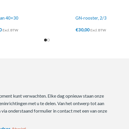
pan 40×30
GN-rooster, 2/3
0
€
30,00
Excl. BTW
Excl. BTW
quipment kunt verwachten. Elke dag opnieuw staan onze
ninrichtingen met u te delen. Van het ontwerp tot aan
m via onderstaand formulier in contact met een van onze
adres