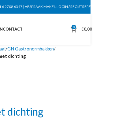
1 6 2708 6347
|
AFSPRAAK MAKEN
LOGIN / REGISTREREN
0
EN
CONTACT
€
0,00
aal
GN Gastronormbakken
met dichting
 dichting