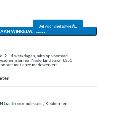
Bel voor snel advies
 AAN WINKELWAGEN
jd: 2 – 4 werkdagen, mits op voorraad
bezorging binnen Nederland vanaf €350
 contact met onze medewerkers
ieten
N Gastronormdeksels
,
Keuken- en