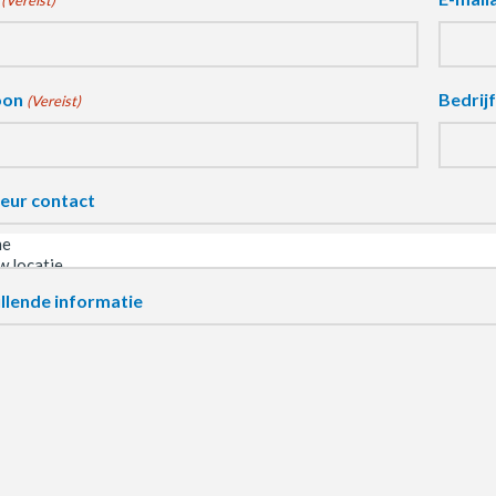
(Vereist)
oon
Bedrij
(Vereist)
eur contact
llende informatie