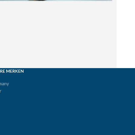
RE MERKEN
many
r