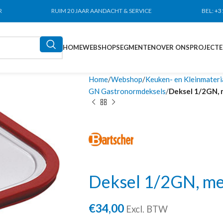
R
RUIM 20 JAAR AANDACHT & SERVICE
BEL:
+3
HOME
WEBSHOP
SEGMENTEN
OVER ONS
PROJECT
Home
Webshop
Keuken- en Kleinmateri
GN Gastronormdeksels
Deksel 1/2GN, 
Deksel 1/2GN, met
€
34,00
Excl. BTW