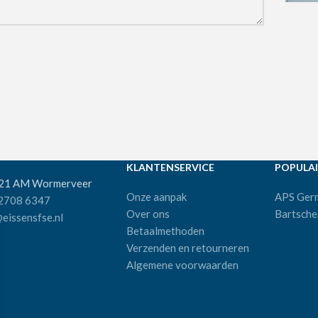
KLANTENSERVICE
POPULAI
521 AM Wormerveer
Onze aanpak
APS Ger
 2708 6347
Over ons
Bartsche
eissensfse.nl
Betaalmethoden
Verzenden en retourneren
Algemene voorwaarden