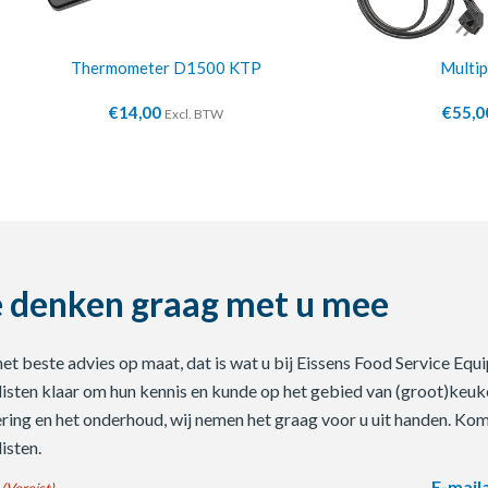
Thermometer D1500 KTP
Multi
€
14,00
€
55,0
Excl. BTW
 denken graag met u mee
 het beste advies op maat, dat is wat u bij Eissens Food Service E
listen klaar om hun kennis en kunde op het gebied van (groot)keuke
ering en het onderhoud, wij nemen het graag voor u uit handen. Ko
isten.
E-mail