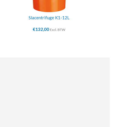
Slacentrifuge K1-12L
Messe
€
132,00
€
8
Excl. BTW