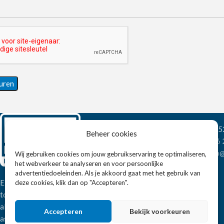
Wandelweg 198, 1
Beheer cookies
Telefoon:
+31 6
E-mail:
verkoop@
Wij gebruiken cookies om jouw gebruikservaring te optimaliseren,
het webverkeer te analyseren en voor persoonlijke
advertentiedoeleinden. Als je akkoord gaat met het gebruik van
Eissens FSE is een horeca
deze cookies, klik dan op "Accepteren".
totaalleverancier. U vindt bij ons niet
alleen inspiratie maar ook een breed
Accepteren
Bekijk voorkeuren
assortiment horeca apparatuur.