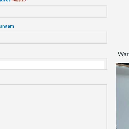
(Vereist)
fsnaam
Wan