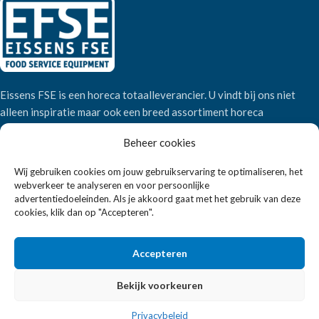
Eissens FSE is een horeca totaalleverancier. U vindt bij ons niet
alleen inspiratie maar ook een breed assortiment horeca
apparatuur.
Beheer cookies
Wij gebruiken cookies om jouw gebruikservaring te optimaliseren, het
Wandelweg 198, 1521 AM Wormerveer
webverkeer te analyseren en voor persoonlijke
Telefoon:
+31 6 2708 6347
advertentiedoeleinden. Als je akkoord gaat met het gebruik van deze
E-mail:
verkoop@eissensfse.nl
cookies, klik dan op "Accepteren".
KLANTENSERVICE
Accepteren
Onze aanpak
Over ons
Bekijk voorkeuren
Betaalmethoden
Privacybeleid