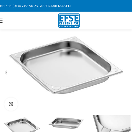
BEL:
31 (0)30-686 50 98
|
AFSPRAAK MAKEN
Click to enlarge