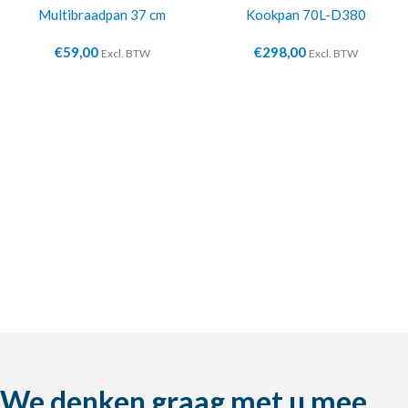
Multibraadpan 37 cm
Kookpan 70L-D380
€
59,00
€
298,00
Excl. BTW
Excl. BTW
We denken graag met u mee