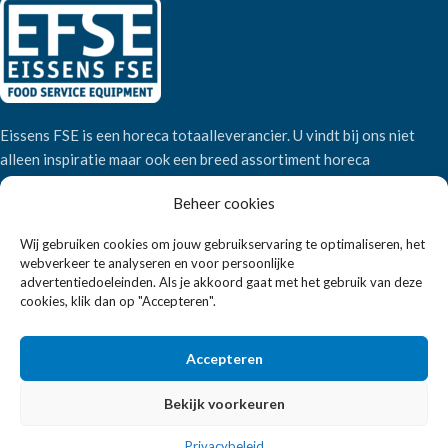
Eissens FSE is een horeca totaalleverancier. U vindt bij ons niet
alleen inspiratie maar ook een breed assortiment horeca
apparatuur.
Beheer cookies
Wij gebruiken cookies om jouw gebruikservaring te optimaliseren, het
Wandelweg 198, 1521 AM Wormerveer
webverkeer te analyseren en voor persoonlijke
Telefoon:
+31 6 2708 6347
advertentiedoeleinden. Als je akkoord gaat met het gebruik van deze
E-mail:
verkoop@eissensfse.nl
cookies, klik dan op "Accepteren".
KLANTENSERVICE
Accepteren
Onze aanpak
Over ons
Bekijk voorkeuren
Betaalmethoden
Privacybeleid