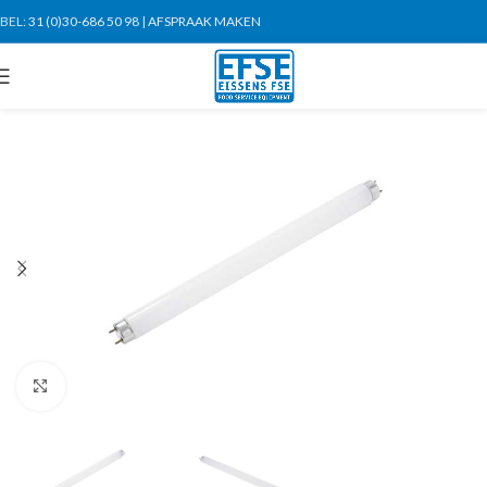
BEL:
31 (0)30-686 50 98
|
AFSPRAAK MAKEN
Click to enlarge