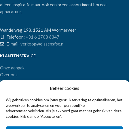
alleen inspiratie maar ook een breed assortiment horeca
apparatuur.
Wandelweg 198, 1521 AM Wormerveer
Telefoon:
+31 6 2708 6347
E-mail:
verkoop@eissensfse.nl
KLANTENSERVICE
Onze aanpak
Over ons
Betaalmethoden
Beheer cookies
Verzenden en retourneren
Algemene voorwaarden
Wij gebruiken cookies om jouw gebruikservaring te optimaliseren, het
webverkeer te analyseren en voor persoonlijke
POPULAIRE MERKEN
advertentiedoeleinden. Als je akkoord gaat met het gebruik van deze
cookies, klik dan op "Accepteren".
APS Germany
Bartscher