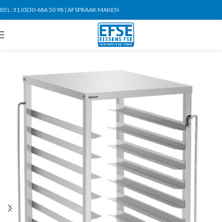
BEL:
31 (0)30-686 50 98
|
AFSPRAAK MAKEN