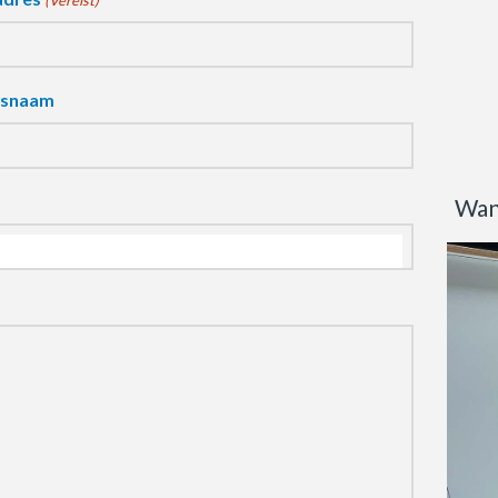
(Vereist)
fsnaam
Wan