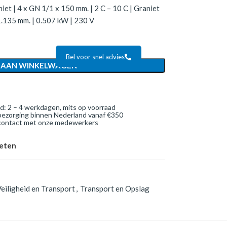
t | 4 x GN 1/1 x 150 mm. | 2 C – 10 C | Graniet
 1.135 mm. | 0.507 kW | 230 V
Bel voor snel advies
 AAN WINKELWAGEN
jd: 2 – 4 werkdagen, mits op voorraad
bezorging binnen Nederland vanaf €350
 contact met onze medewerkers
ieten
eiligheid en Transport
,
Transport en Opslag