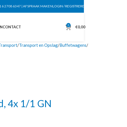
1 6 2708 6347
|
AFSPRAAK MAKEN
LOGIN / REGISTREREN
0
EN
CONTACT
€
0,00
Transport
Transport en Opslag
Buffetwagens
d, 4x 1/1 GN