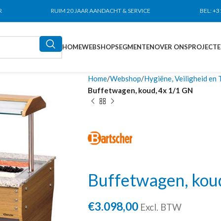
R
RUIM 20 JAAR AANDACHT & SERVICE
BEL:
+3
HOME
WEBSHOP
SEGMENTEN
OVER ONS
PROJECT
Home
Webshop
Hygiëne, Veiligheid en 
Buffetwagen, koud, 4x 1/1 GN
Buffetwagen, kou
€
3.098,00
Excl. BTW