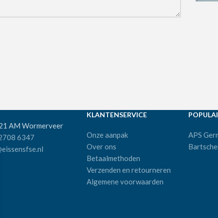
KLANTENSERVICE
POPULAI
521 AM Wormerveer
Onze aanpak
APS Ger
 2708 6347
Over ons
Bartsche
eissensfse.nl
Betaalmethoden
Verzenden en retourneren
Algemene voorwaarden