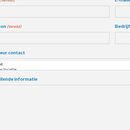
(Vereist)
oon
Bedrij
(Vereist)
eur contact
llende informatie