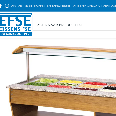
UW PARTNER IN BUFFET- EN TAFELPRESENTATIE EN HORECA APPARATUU