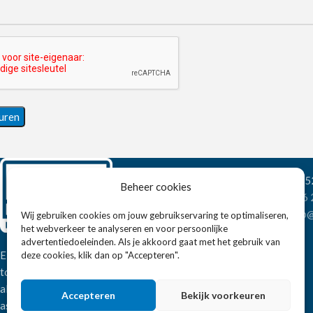
Wandelweg 198, 1
Beheer cookies
Telefoon:
+31 6
E-mail:
verkoop@
Wij gebruiken cookies om jouw gebruikservaring te optimaliseren,
het webverkeer te analyseren en voor persoonlijke
advertentiedoeleinden. Als je akkoord gaat met het gebruik van
Eissens FSE is een horeca
deze cookies, klik dan op "Accepteren".
totaalleverancier. U vindt bij ons niet
alleen inspiratie maar ook een breed
Accepteren
Bekijk voorkeuren
assortiment horeca apparatuur.