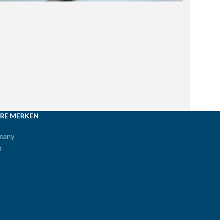
RE MERKEN
many
r