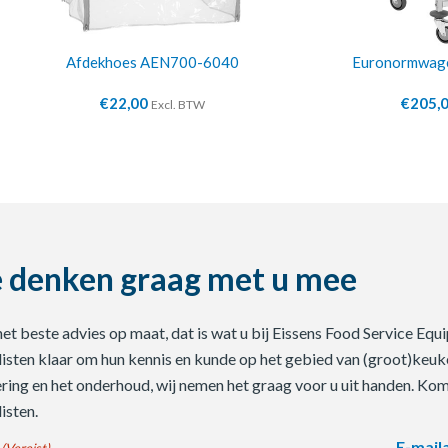
Afdekhoes AEN700-6040
Euronormwag
€
22,00
€
205,
Excl. BTW
 denken graag met u mee
 het beste advies op maat, dat is wat u bij Eissens Food Service E
listen klaar om hun kennis en kunde op het gebied van (groot)keuke
ering en het onderhoud, wij nemen het graag voor u uit handen. Ko
isten.
E-mail