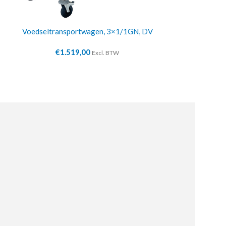
Voedseltransportwagen, 3×1/1GN, DV
Menutafel
€
1.519,00
€
17
Excl. BTW