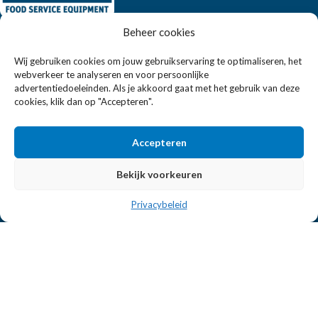
Beheer cookies
Eissens FSE is een horeca totaalleverancier. U vindt bij ons niet
alleen inspiratie maar ook een breed assortiment horeca
Wij gebruiken cookies om jouw gebruikservaring te optimaliseren, het
apparatuur.
webverkeer te analyseren en voor persoonlijke
advertentiedoeleinden. Als je akkoord gaat met het gebruik van deze
cookies, klik dan op "Accepteren".
Wandelweg 198, 1521 AM Wormerveer
Telefoon:
+31 6 2708 6347
Accepteren
E-mail:
verkoop@eissensfse.nl
Bekijk voorkeuren
KLANTENSERVICE
Privacybeleid
Onze aanpak
Over ons
Betaalmethoden
Verzenden en retourneren
Algemene voorwaarden
POPULAIRE MERKEN