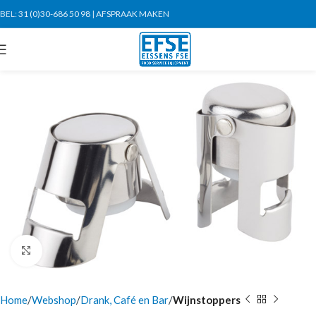
BEL:
31 (0)30-686 50 98
|
AFSPRAAK MAKEN
Click to enlarge
Home
Webshop
Drank, Café en Bar
Wijnstoppers