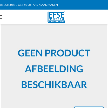
BEL:
31 (0)30-686 50 98
|
AFSPRAAK MAKEN