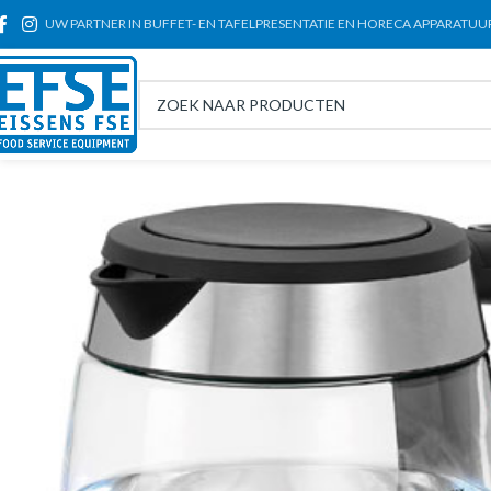
UW PARTNER IN BUFFET- EN TAFELPRESENTATIE EN HORECA APPARATUU