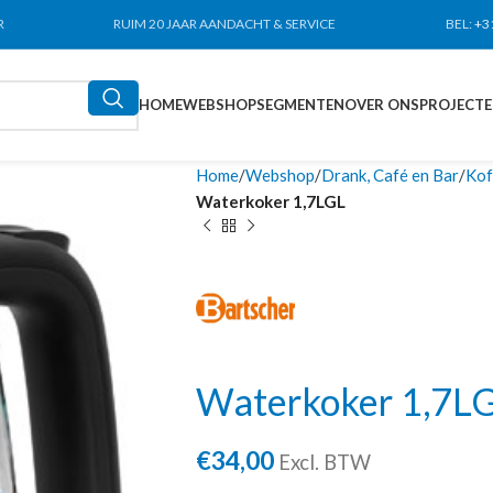
R
RUIM 20 JAAR AANDACHT & SERVICE
BEL:
+3
HOME
WEBSHOP
SEGMENTEN
OVER ONS
PROJECT
Home
Webshop
Drank, Café en Bar
Kof
Waterkoker 1,7LGL
Waterkoker 1,7L
€
34,00
Excl. BTW