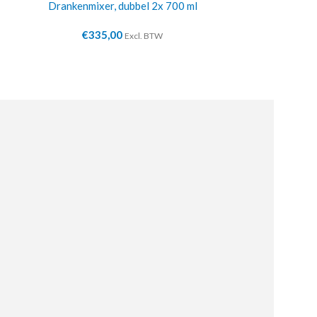
Drankenmixer, dubbel 2x 700 ml
Aansluit
€
335,00
€
4
Excl. BTW