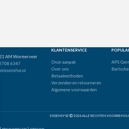
KLANTENSERVICE
POPULAI
521 AM Wormerveer
Onze aanpak
APS Ger
 2708 6347
Over ons
Bartsche
eissensfse.nl
Betaalmethoden
Verzenden en retourneren
Algemene voorwaarden
EISSENS FSE
2026 ALLE RECHTEN VOORBEHOUDE
|
|