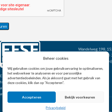
Wandelweg 198, 1
Telefoon:
+31 6
Beheer cookies
E-mail:
verkoop@
Wij gebruiken cookies om jouw gebruikservaring te optimaliseren,
het webverkeer te analyseren en voor persoonlijke
Eissens FSE is een horeca
advertentiedoeleinden. Als je akkoord gaat met het gebruik van
totaalleverancier. U vindt bij ons niet
deze cookies, klik dan op "Accepteren".
alleen inspiratie maar ook een breed
assortiment horeca apparatuur.
Accepteren
Bekijk voorkeuren
Privacybeleid