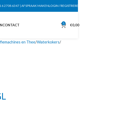
1 6 2708 6347
|
AFSPRAAK MAKEN
LOGIN / REGISTREREN
0
EN
CONTACT
€
0,00
fiemachines en Thee
Waterkokers
GL