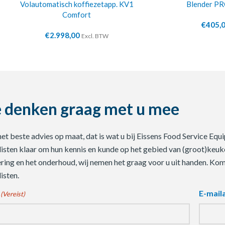
Volautomatisch koffiezetapp. KV1
Blender P
Comfort
€
405,
€
2.998,00
Excl. BTW
 denken graag met u mee
 het beste advies op maat, dat is wat u bij Eissens Food Service E
listen klaar om hun kennis en kunde op het gebied van (groot)keuke
ering en het onderhoud, wij nemen het graag voor u uit handen. Ko
isten.
E-mail
(Vereist)