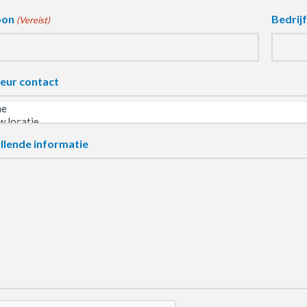
oon
Bedrij
(Vereist)
eur contact
llende informatie