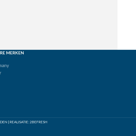
RE MERKEN
many
r
N | REALISATIE:
2BEFRESH