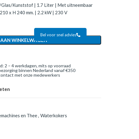
/Glas/Kunststof | 1.7 Liter | Met uitneembaar
 210 x H 240 mm. | 2.2 kW | 230 V
Bel voor snel advies
 AAN WINKELWAGEN
jd: 2 – 4 werkdagen, mits op voorraad
bezorging binnen Nederland vanaf €350
 contact met onze medewerkers
ieten
emachines en Thee
,
Waterkokers