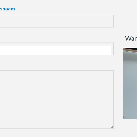
fsnaam
Wan