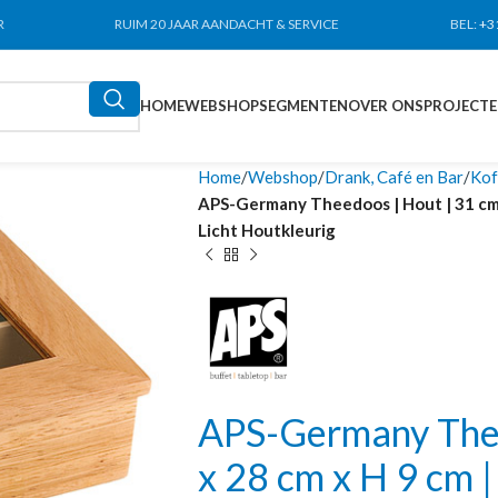
R
RUIM 20 JAAR AANDACHT & SERVICE
BEL:
+3
HOME
WEBSHOP
SEGMENTEN
OVER ONS
PROJECT
Home
Webshop
Drank, Café en Bar
Kof
APS-Germany Theedoos | Hout | 31 cm x
Licht Houtkleurig
APS-Germany Thee
x 28 cm x H 9 cm |