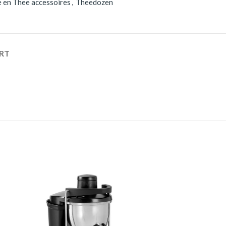
e en Thee accessoires
,
Theedozen
RT