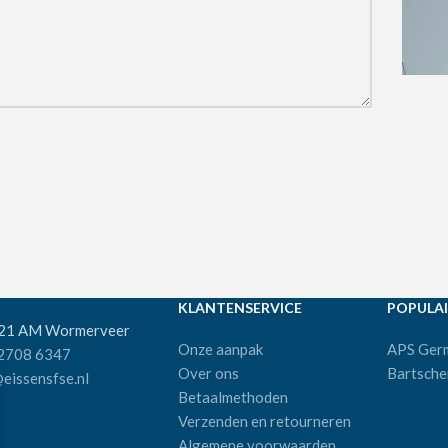
KLANTENSERVICE
POPULAI
521 AM Wormerveer
Onze aanpak
APS Ger
 2708 6347
Over ons
Bartsche
eissensfse.nl
Betaalmethoden
Verzenden en retourneren
Algemene voorwaarden