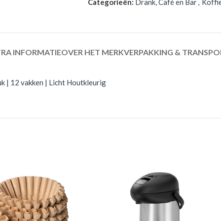
Categorieën:
Drank, Café en Bar
,
Koffi
RA INFORMATIE
OVER HET MERK
VERPAKKING & TRANSPO
 | 12 vakken | Licht Houtkleurig