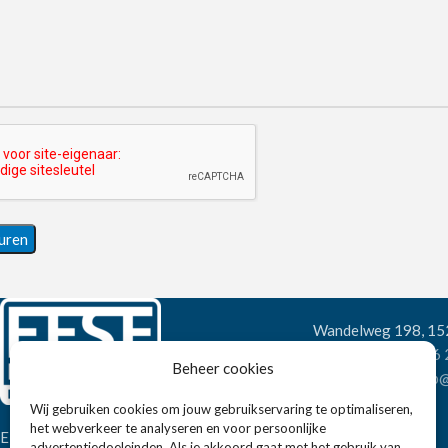
Wandelweg 198, 1
Telefoon:
+31 6
Beheer cookies
E-mail:
verkoop@
Wij gebruiken cookies om jouw gebruikservaring te optimaliseren,
het webverkeer te analyseren en voor persoonlijke
Eissens FSE is een horeca
advertentiedoeleinden. Als je akkoord gaat met het gebruik van