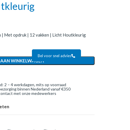
tkleurig
 | Met opdruk | 12 vakken | Licht Houtkleurig
Bel voor snel advies
 AAN WINKELWAGEN
jd: 2 – 4 werkdagen, mits op voorraad
bezorging binnen Nederland vanaf €350
 contact met onze medewerkers
ieten