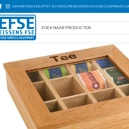
UW PARTNER IN BUFFET- EN TAFELPRESENTATIE EN HORECA APPARATUU