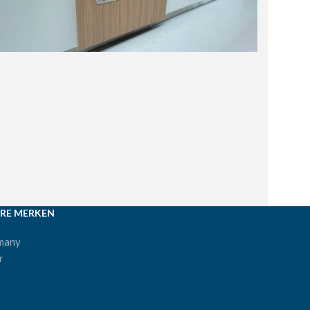
RE MERKEN
many
r