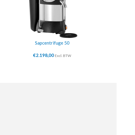
Sapcentrifuge 50
Sapc
€
2.198,00
€
14
Excl. BTW