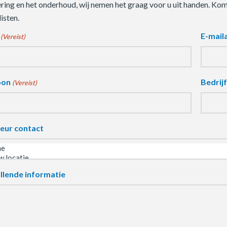
ering en het onderhoud, wij nemen het graag voor u uit handen. Ko
isten.
E-mail
(Vereist)
oon
Bedrij
(Vereist)
eur contact
llende informatie