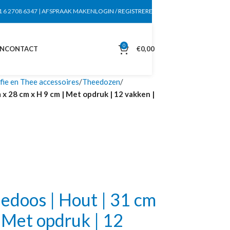
1 6 2708 6347
|
AFSPRAAK MAKEN
LOGIN / REGISTREREN
0
EN
CONTACT
€
0,00
fie en Thee accessoires
Theedozen
 28 cm x H 9 cm | Met opdruk | 12 vakken |
doos | Hout | 31 cm
 Met opdruk | 12