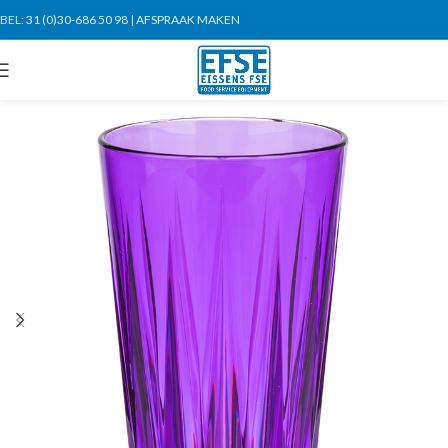
BEL:
31 (0)30-686 50 98
|
AFSPRAAK MAKEN