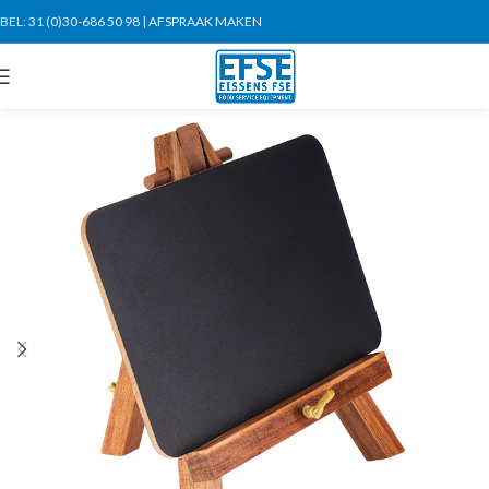
BEL:
31 (0)30-686 50 98
|
AFSPRAAK MAKEN