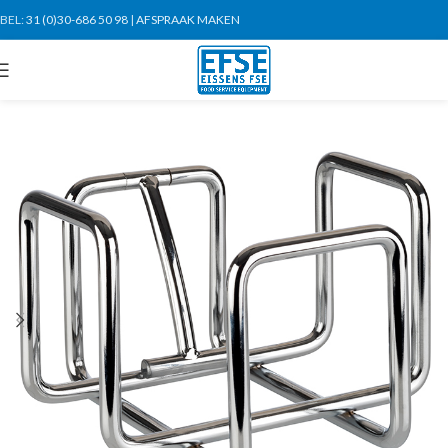
BEL:
31 (0)30-686 50 98
|
AFSPRAAK MAKEN