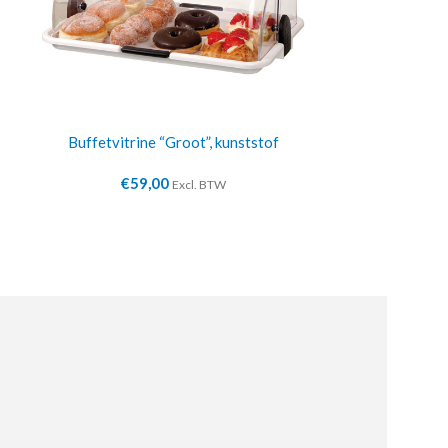
Buffetvitrine “Groot”, kunststof
Buffetvitri
€
59,00
€
3
Excl. BTW