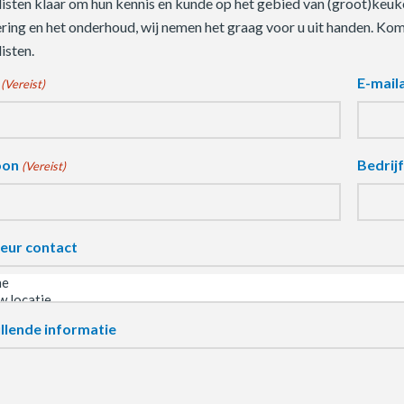
listen klaar om hun kennis en kunde op het gebied van (groot)keuke
ering en het onderhoud, wij nemen het graag voor u uit handen. Ko
isten.
E-mail
(Vereist)
oon
Bedrij
(Vereist)
eur contact
llende informatie