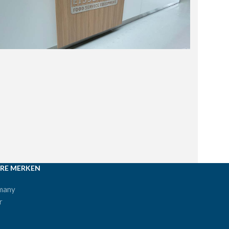
RE MERKEN
many
r