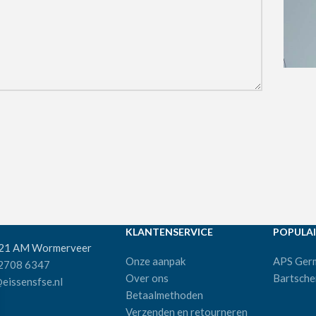
KLANTENSERVICE
POPULAI
521 AM Wormerveer
Onze aanpak
APS Ger
 2708 6347
Over ons
Bartsche
eissensfse.nl
Betaalmethoden
Verzenden en retourneren