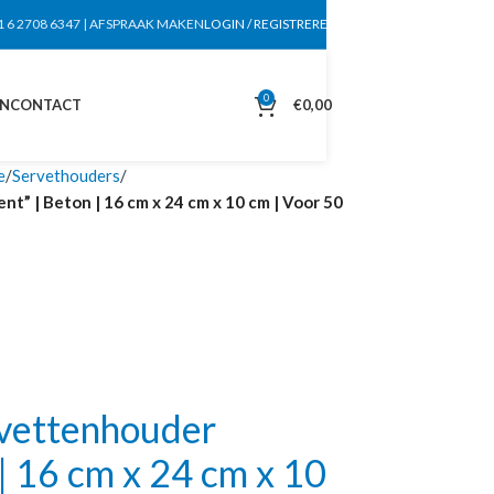
1 6 2708 6347
|
AFSPRAAK MAKEN
LOGIN / REGISTREREN
0
EN
CONTACT
€
0,00
e
Servethouders
” | Beton | 16 cm x 24 cm x 10 cm | Voor 50
vettenhouder
| 16 cm x 24 cm x 10