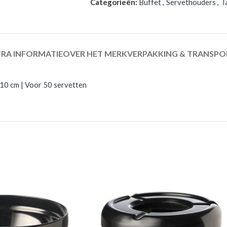
Categorieën:
Buffet
,
Servethouders
,
T
RA INFORMATIE
OVER HET MERK
VERPAKKING & TRANSPO
10 cm | Voor 50 servetten