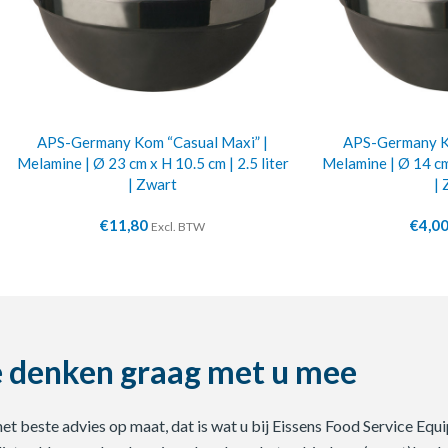
APS-Germany Kom “Casual Maxi” |
APS-Germany Ko
Melamine | Ø 23 cm x H 10.5 cm | 2.5 liter
Melamine | Ø 14 cm 
| Zwart
| 
€
11,80
€
4,0
Excl. BTW
 denken graag met u mee
 het beste advies op maat, dat is wat u bij Eissens Food Service E