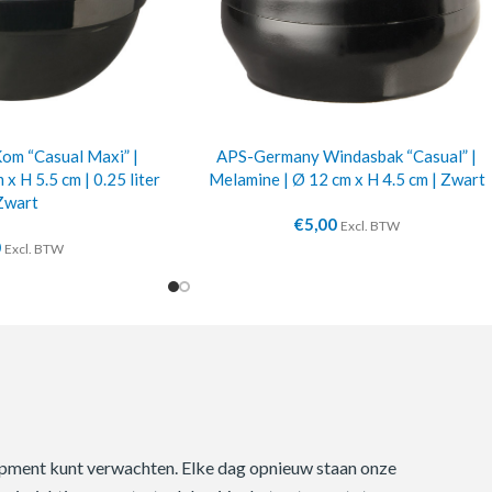
m “Casual Maxi” |
APS-Germany Windasbak “Casual” |
x H 5.5 cm | 0.25 liter
Melamine | Ø 12 cm x H 4.5 cm | Zwart
Zwart
€
5,00
Excl. BTW
0
Excl. BTW
quipment kunt verwachten. Elke dag opnieuw staan onze