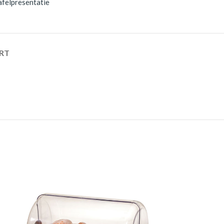
afelpresentatie
RT