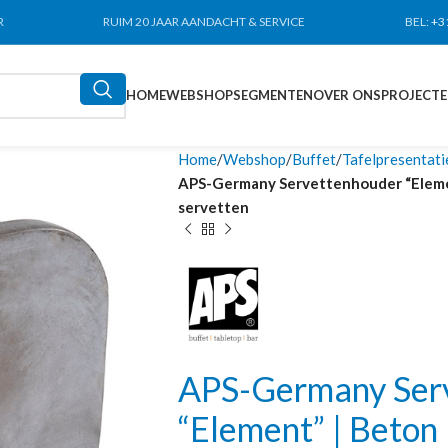
R
RUIM 20 JAAR AANDACHT & SERVICE
BEL:
+3
HOME
WEBSHOP
SEGMENTEN
OVER ONS
PROJECT
Home
Webshop
Buffet
Tafelpresentati
APS-Germany Servettenhouder “Element
servetten
APS-Germany Ser
“Element” | Beton 