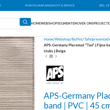
R
RUIM 20 JAAR AANDACHT & SERVICE
BEL:
+3
HOME
WEBSHOP
SEGMENTEN
OVER ONS
PROJECT
Home
Webshop
Buffet
Tafelpresentati
APS-Germany Placemat “Tao” | Fijne ba
stuks | Beige
APS-Germany Place
band | PVC | 45 cm