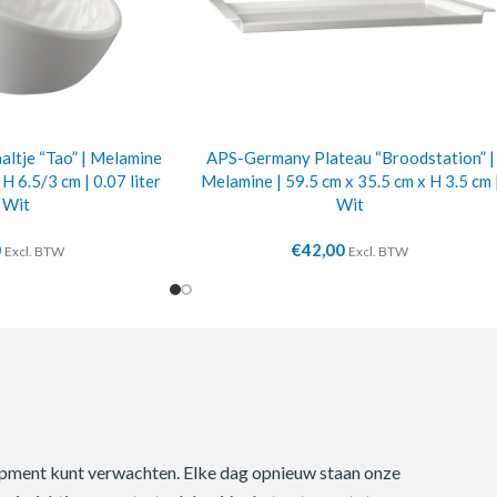
ltje “Tao” | Melamine
APS-Germany Plateau “Broodstation” |
 H 6.5/3 cm | 0.07 liter
Melamine | 59.5 cm x 35.5 cm x H 3.5 cm 
| Wit
Wit
0
€
42,00
Excl. BTW
Excl. BTW
quipment kunt verwachten. Elke dag opnieuw staan onze