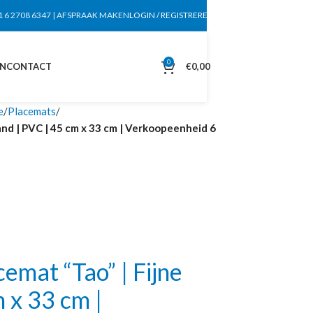
1 6 2708 6347
|
AFSPRAAK MAKEN
LOGIN / REGISTREREN
0
EN
CONTACT
€
0,00
e
Placemats
nd | PVC | 45 cm x 33 cm | Verkoopeenheid 6
mat “Tao” | Fijne
 x 33 cm |