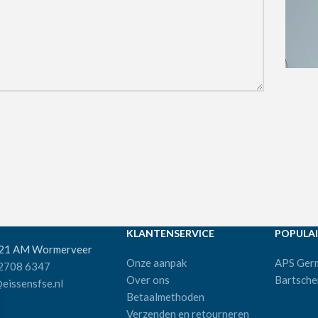
KLANTENSERVICE
POPULAI
521 AM Wormerveer
Onze aanpak
APS Ger
 2708 6347
Over ons
Bartsche
eissensfse.nl
Betaalmethoden
Verzenden en retourneren