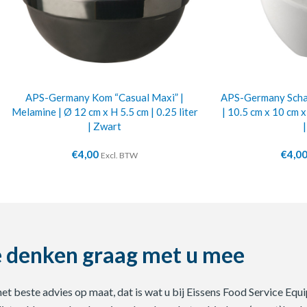
APS-Germany Kom “Casual Maxi” |
APS-Germany Schaa
Melamine | Ø 12 cm x H 5.5 cm | 0.25 liter
| 10.5 cm x 10 cm x
| Zwart
€
4,00
€
4,0
Excl. BTW
 denken graag met u mee
 het beste advies op maat, dat is wat u bij Eissens Food Service E