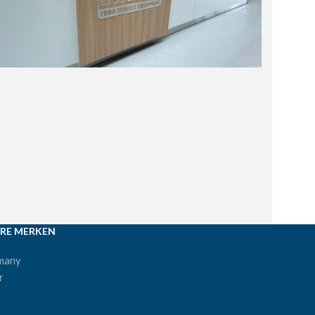
RE MERKEN
many
r