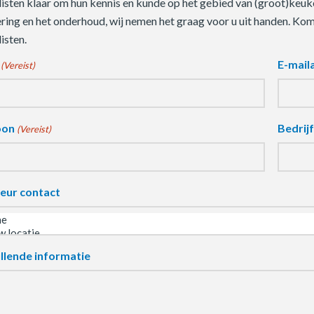
listen klaar om hun kennis en kunde op het gebied van (groot)keuke
ering en het onderhoud, wij nemen het graag voor u uit handen. Ko
isten.
E-mail
(Vereist)
oon
Bedrij
(Vereist)
eur contact
llende informatie