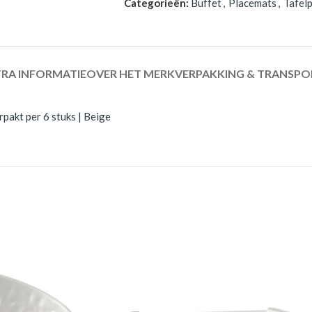
Categorieën:
Buffet
,
Placemats
,
Tafel
RA INFORMATIE
OVER HET MERK
VERPAKKING & TRANSPO
pakt per 6 stuks | Beige