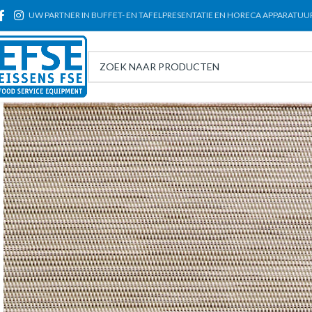
UW PARTNER IN BUFFET- EN TAFELPRESENTATIE EN HORECA APPARATUU