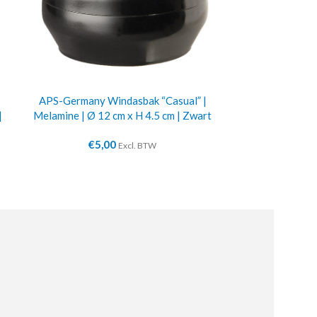
APS-Germany Windasbak “Casual” |
Dranke
|
Melamine | Ø 12 cm x H 4.5 cm | Zwart
€
13
€
5,00
Excl. BTW