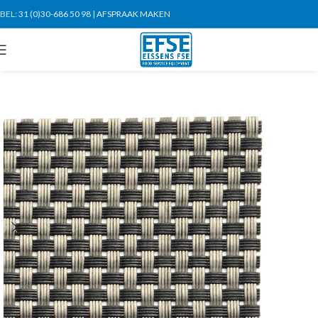
BEL:
31 (0)30-686 50 98
|
AFSPRAAK MAKEN