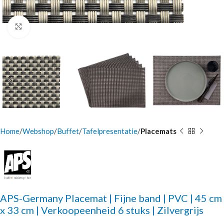
Click to enlarge
Home
Webshop
Buffet
Tafelpresentatie
Placemats
APS-Germany Placemat | Fijne band | PVC | 45 cm
x 33 cm | Verkoopeenheid 6 stuks | Zilvergrijs