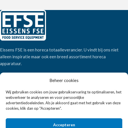
Eissens FSE is een horeca totaalleverancier. U vindt bij ons niet
alleen inspiratie maar ook een breed assortiment horeca
apparatuur.
Beheer cookies
Wandelweg 198, 1521 AM Wormerveer
Telefoon:
+31 6 2708 6347
Wij gebruiken cookies om jouw gebruikservaring te optimaliseren, het
E-mail:
verkoop@eissensfse.nl
webverkeer te analyseren en voor persoonlijke
advertentiedoeleinden. Als je akkoord gaat met het gebruik van deze
KLANTENSERVICE
cookies, klik dan op "Accepteren".
Onze aanpak
Accepteren
Over ons