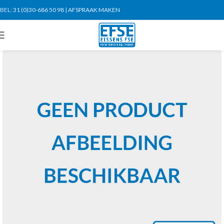
BEL:
31 (0)30-686 50 98
|
AFSPRAAK MAKEN