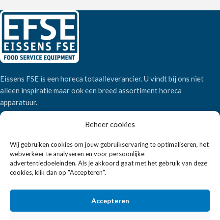
Eissens FSE is een horeca totaalleverancier. U vindt bij ons niet
alleen inspiratie maar ook een breed assortiment horeca
apparatuur.
Beheer cookies
Wandelweg 198, 1521 AM Wormerveer
Wij gebruiken cookies om jouw gebruikservaring te optimaliseren, het
Telefoon:
+31 6 2708 6347
webverkeer te analyseren en voor persoonlijke
E-mail:
verkoop@eissensfse.nl
advertentiedoeleinden. Als je akkoord gaat met het gebruik van deze
cookies, klik dan op "Accepteren".
KLANTENSERVICE
Onze aanpak
Accepteren
Over ons