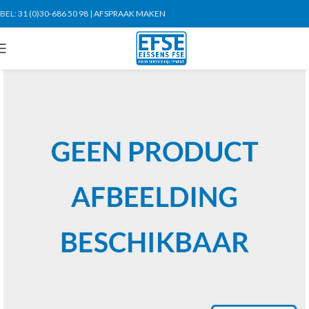
BEL:
31 (0)30-686 50 98
|
AFSPRAAK MAKEN