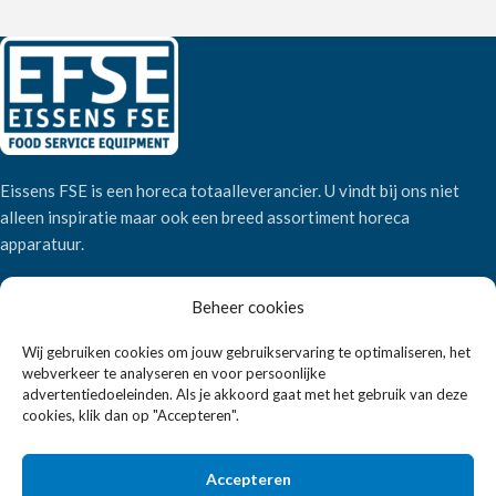
Eissens FSE is een horeca totaalleverancier. U vindt bij ons niet
alleen inspiratie maar ook een breed assortiment horeca
apparatuur.
Beheer cookies
Wandelweg 198, 1521 AM Wormerveer
Telefoon:
+31 6 2708 6347
Wij gebruiken cookies om jouw gebruikservaring te optimaliseren, het
E-mail:
verkoop@eissensfse.nl
webverkeer te analyseren en voor persoonlijke
advertentiedoeleinden. Als je akkoord gaat met het gebruik van deze
KLANTENSERVICE
cookies, klik dan op "Accepteren".
Onze aanpak
Accepteren
Over ons