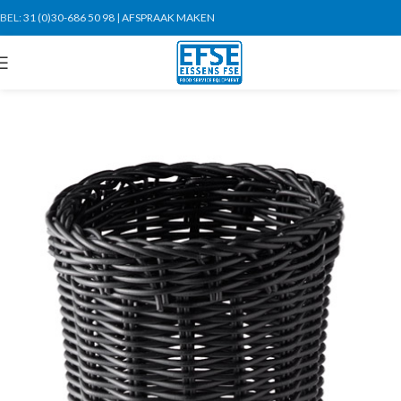
BEL:
31 (0)30-686 50 98
|
AFSPRAAK MAKEN