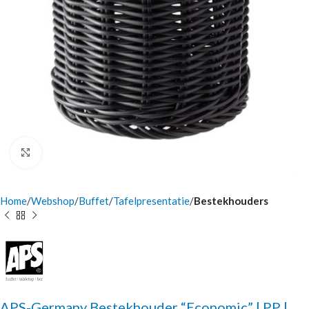
Click to enlarge
Home
Webshop
Buffet
Tafelpresentatie
Bestekhouders
APS-Germany Bestekhouder “Economic” | PP |