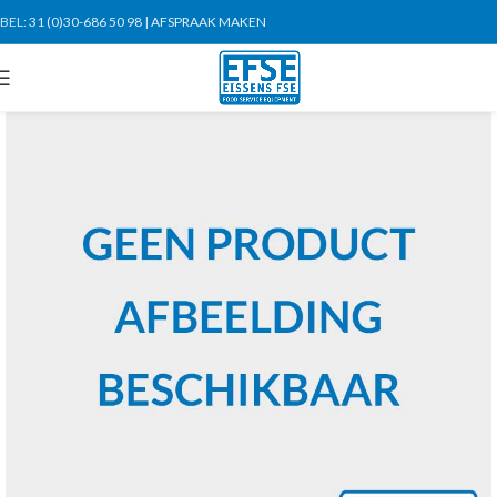
BEL:
31 (0)30-686 50 98
|
AFSPRAAK MAKEN