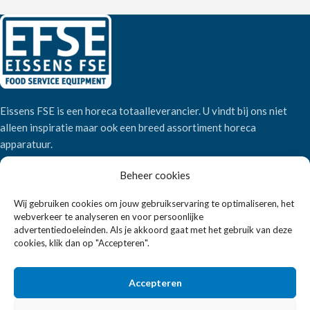
Eissens FSE is een horeca totaalleverancier. U vindt bij ons niet
alleen inspiratie maar ook een breed assortiment horeca
apparatuur.
Beheer cookies
Wandelweg 198, 1521 AM Wormerveer
Wij gebruiken cookies om jouw gebruikservaring te optimaliseren, het
Telefoon:
+31 6 2708 6347
webverkeer te analyseren en voor persoonlijke
E-mail:
verkoop@eissensfse.nl
advertentiedoeleinden. Als je akkoord gaat met het gebruik van deze
cookies, klik dan op "Accepteren".
KLANTENSERVICE
Onze aanpak
Accepteren
Over ons