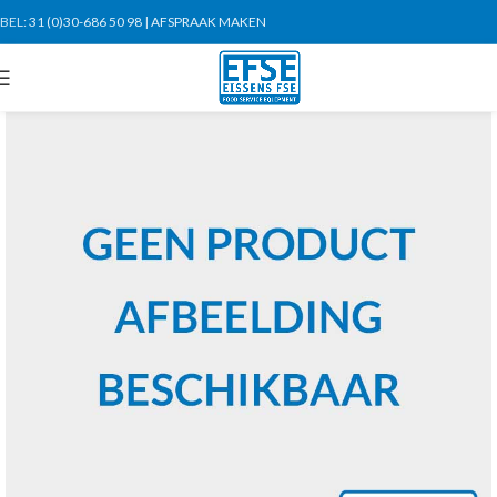
BEL:
31 (0)30-686 50 98
|
AFSPRAAK MAKEN