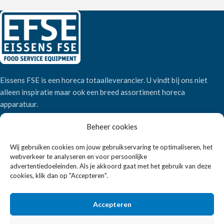
Eissens FSE is een horeca totaalleverancier. U vindt bij ons niet
alleen inspiratie maar ook een breed assortiment horeca
apparatuur.
Beheer cookies
Wandelweg 198, 1521 AM Wormerveer
Wij gebruiken cookies om jouw gebruikservaring te optimaliseren, het
Telefoon:
+31 6 2708 6347
webverkeer te analyseren en voor persoonlijke
E-mail:
verkoop@eissensfse.nl
advertentiedoeleinden. Als je akkoord gaat met het gebruik van deze
cookies, klik dan op "Accepteren".
KLANTENSERVICE
Onze aanpak
Accepteren
Over ons