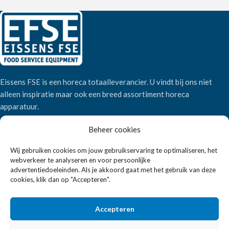
Eissens FSE is een horeca totaalleverancier. U vindt bij ons niet
alleen inspiratie maar ook een breed assortiment horeca
apparatuur.
Beheer cookies
Wandelweg 198, 1521 AM Wormerveer
Wij gebruiken cookies om jouw gebruikservaring te optimaliseren, het
Telefoon:
+31 6 2708 6347
webverkeer te analyseren en voor persoonlijke
E-mail:
verkoop@eissensfse.nl
advertentiedoeleinden. Als je akkoord gaat met het gebruik van deze
cookies, klik dan op "Accepteren".
KLANTENSERVICE
Onze aanpak
Accepteren
Over ons