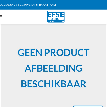
BEL:
31 (0)30-686 50 98
|
AFSPRAAK MAKEN