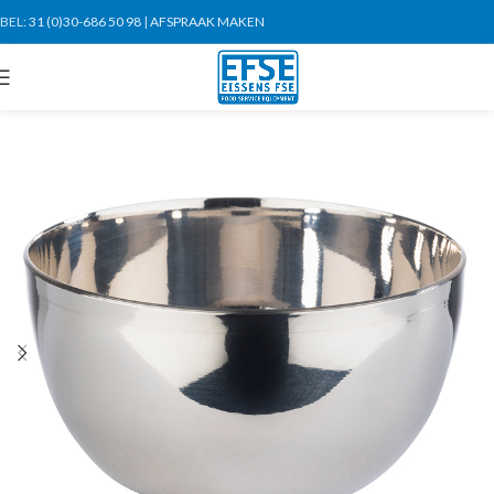
BEL:
31 (0)30-686 50 98
|
AFSPRAAK MAKEN