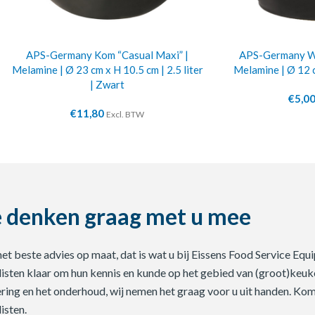
APS-Germany Kom “Casual Maxi” |
APS-Germany Wi
Melamine | Ø 23 cm x H 10.5 cm | 2.5 liter
Melamine | Ø 12 
| Zwart
€
5,0
€
11,80
Excl. BTW
 denken graag met u mee
 het beste advies op maat, dat is wat u bij Eissens Food Service E
listen klaar om hun kennis en kunde op het gebied van (groot)keuke
ering en het onderhoud, wij nemen het graag voor u uit handen. Ko
isten.