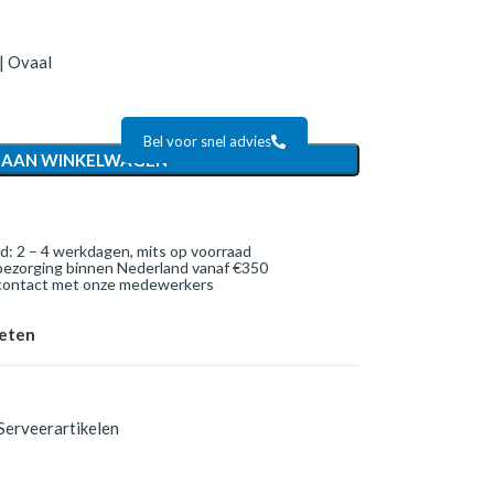
 | Ovaal
Bel voor snel advies
 AAN WINKELWAGEN
jd: 2 – 4 werkdagen, mits op voorraad
bezorging binnen Nederland vanaf €350
 contact met onze medewerkers
ieten
Serveerartikelen