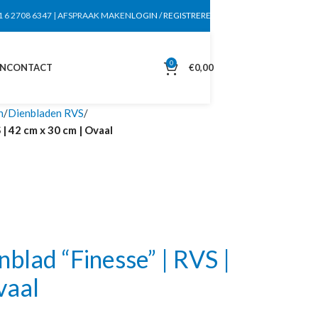
1 6 2708 6347
|
AFSPRAAK MAKEN
LOGIN / REGISTREREN
0
EN
CONTACT
€
0,00
n
Dienbladen RVS
| 42 cm x 30 cm | Ovaal
lad “Finesse” | RVS |
vaal