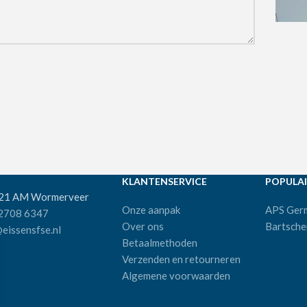
KLANTENSERVICE
POPULAI
521 AM Wormerveer
Onze aanpak
APS Ger
 2708 6347
Over ons
Bartsche
eissensfse.nl
Betaalmethoden
Verzenden en retourneren
Algemene voorwaarden