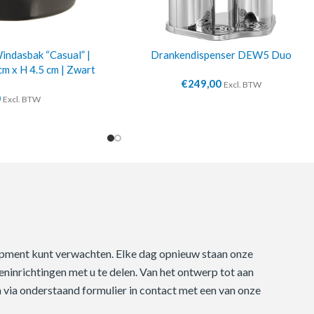
ndasbak “Casual” |
Drankendispenser DEW5 Duo
cm x H 4.5 cm | Zwart
€
249,00
Excl. BTW
0
Excl. BTW
quipment kunt verwachten. Elke dag opnieuw staan onze
ninrichtingen met u te delen. Van het ontwerp tot aan
m via onderstaand formulier in contact met een van onze