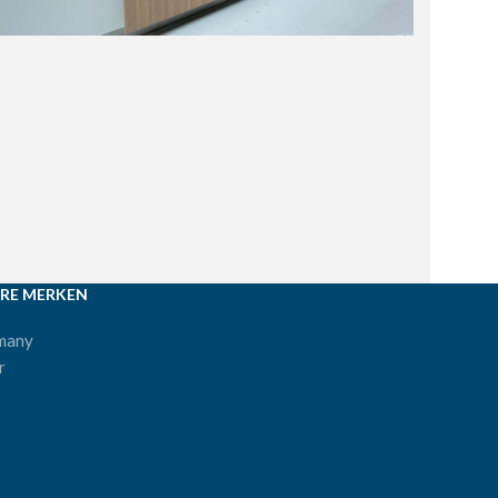
RE MERKEN
many
r