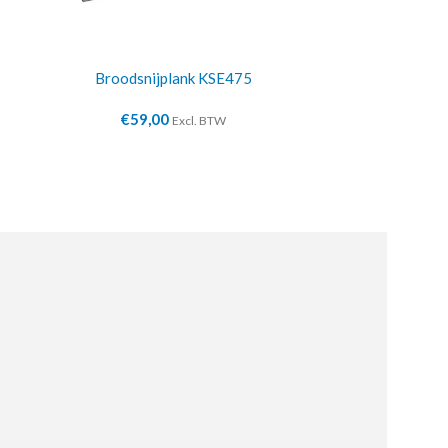
Broodsnijplank KSE475
Dubbele buf
€
59,00
€
10
Excl. BTW