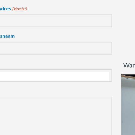
adres
(Vereist)
fsnaam
Wan