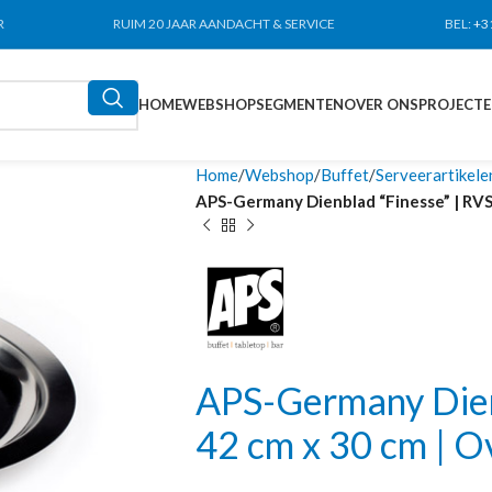
R
RUIM 20 JAAR AANDACHT & SERVICE
BEL:
+3
HOME
WEBSHOP
SEGMENTEN
OVER ONS
PROJECT
Home
Webshop
Buffet
Serveerartikele
APS-Germany Dienblad “Finesse” | RVS 
APS-Germany Dienb
42 cm x 30 cm | O