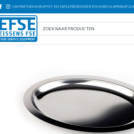
UW PARTNER IN BUFFET- EN TAFELPRESENTATIE EN HORECA APPARATUU