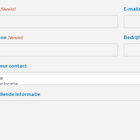
E-mail
(Vereist)
oon
Bedrij
(Vereist)
eur contact
llende informatie