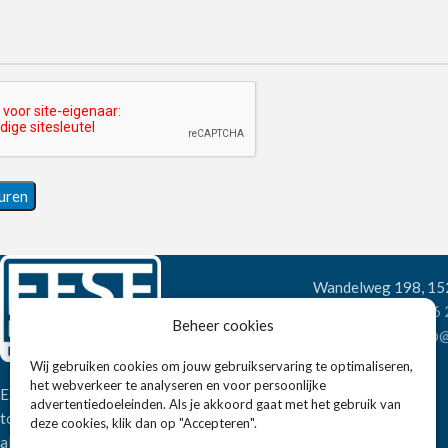
Wandelweg 198, 1
Telefoon:
+31 6
Beheer cookies
E-mail:
verkoop@
Wij gebruiken cookies om jouw gebruikservaring te optimaliseren,
het webverkeer te analyseren en voor persoonlijke
Eissens FSE is een horeca
advertentiedoeleinden. Als je akkoord gaat met het gebruik van
totaalleverancier. U vindt bij ons niet
deze cookies, klik dan op "Accepteren".
alleen inspiratie maar ook een breed