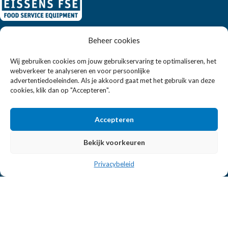
Eissens FSE is een horeca totaalleverancier. U vindt bij ons niet
Beheer cookies
alleen inspiratie maar ook een breed assortiment horeca
apparatuur.
Wij gebruiken cookies om jouw gebruikservaring te optimaliseren, het
webverkeer te analyseren en voor persoonlijke
advertentiedoeleinden. Als je akkoord gaat met het gebruik van deze
cookies, klik dan op "Accepteren".
Wandelweg 198, 1521 AM Wormerveer
Telefoon:
+31 6 2708 6347
E-mail:
verkoop@eissensfse.nl
Accepteren
KLANTENSERVICE
Bekijk voorkeuren
Onze aanpak
Privacybeleid
Over ons
Betaalmethoden
Verzenden en retourneren
Algemene voorwaarden