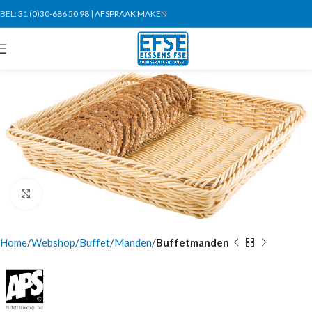
BEL:
31 (0)30-686 50 98
|
AFSPRAAK MAKEN
Click to enlarge
Home
Webshop
Buffet
Manden
Buffetmanden