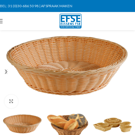
BEL:
31 (0)30-686 50 98
|
AFSPRAAK MAKEN
Click to enlarge