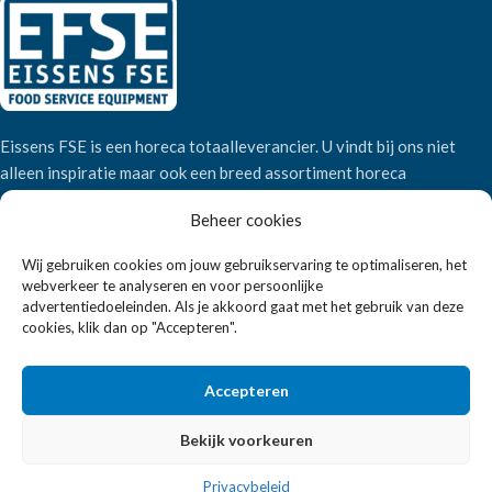
Eissens FSE is een horeca totaalleverancier. U vindt bij ons niet
alleen inspiratie maar ook een breed assortiment horeca
apparatuur.
Beheer cookies
Wij gebruiken cookies om jouw gebruikservaring te optimaliseren, het
Wandelweg 198, 1521 AM Wormerveer
webverkeer te analyseren en voor persoonlijke
Telefoon:
+31 6 2708 6347
advertentiedoeleinden. Als je akkoord gaat met het gebruik van deze
E-mail:
verkoop@eissensfse.nl
cookies, klik dan op "Accepteren".
KLANTENSERVICE
Accepteren
Onze aanpak
Over ons
Bekijk voorkeuren
Betaalmethoden
Privacybeleid