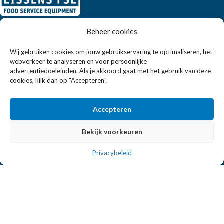
Beheer cookies
Eissens FSE is een horeca totaalleverancier. U vindt bij ons niet
alleen inspiratie maar ook een breed assortiment horeca
Wij gebruiken cookies om jouw gebruikservaring te optimaliseren, het
apparatuur.
webverkeer te analyseren en voor persoonlijke
advertentiedoeleinden. Als je akkoord gaat met het gebruik van deze
cookies, klik dan op "Accepteren".
Wandelweg 198, 1521 AM Wormerveer
Telefoon:
+31 6 2708 6347
Accepteren
E-mail:
verkoop@eissensfse.nl
Bekijk voorkeuren
KLANTENSERVICE
Privacybeleid
Onze aanpak
Over ons
Betaalmethoden
Verzenden en retourneren
Algemene voorwaarden
POPULAIRE MERKEN