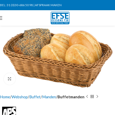
BEL:
31 (0)30-686 50 98
|
AFSPRAAK MAKEN
Click to enlarge
Home
Webshop
Buffet
Manden
Buffetmanden