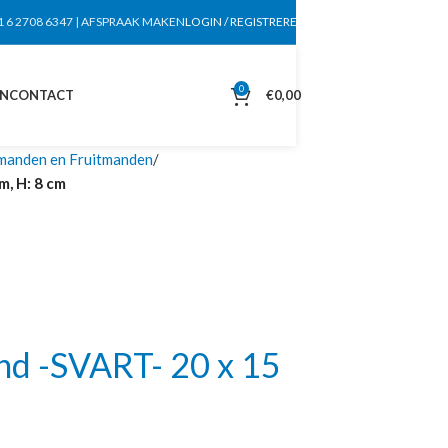
1 6 2708 6347
|
AFSPRAAK MAKEN
LOGIN / REGISTREREN
0
EN
CONTACT
€
0,00
anden en Fruitmanden
, H: 8 cm
d -SVART- 20 x 15