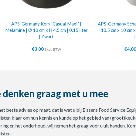
APS-Germany Kom “Casual Maxi” |
APS-Germany Schaa
Melamine | Ø 10 cm x H 4.5 cm | 0.15 liter
| 10.5 cm x 10 cm x
| Zwart
€
3,00
€
4,0
Excl. BTW
 denken graag met u mee
 het beste advies op maat, dat is wat u bij Eissens Food Service E
listen klaar om hun kennis en kunde op het gebied van (groot)keuke
ering en het onderhoud, wij nemen het graag voor u uit handen. Ko
isten.