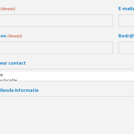
E-mail
(Vereist)
oon
Bedrij
(Vereist)
eur contact
llende informatie