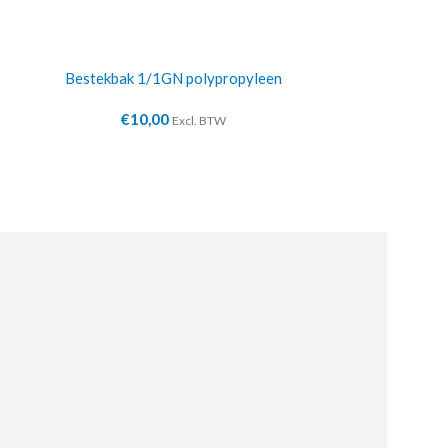
Bestekbak 1/1GN polypropyleen
Buffetvitri
€
10,00
€
3
Excl. BTW