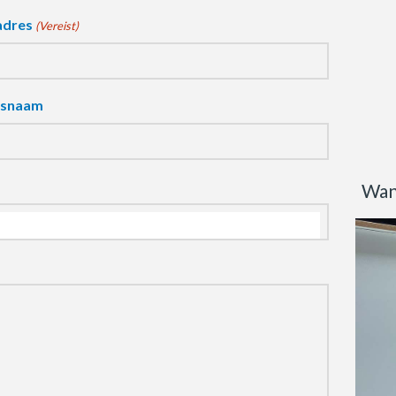
adres
(Vereist)
fsnaam
Wan