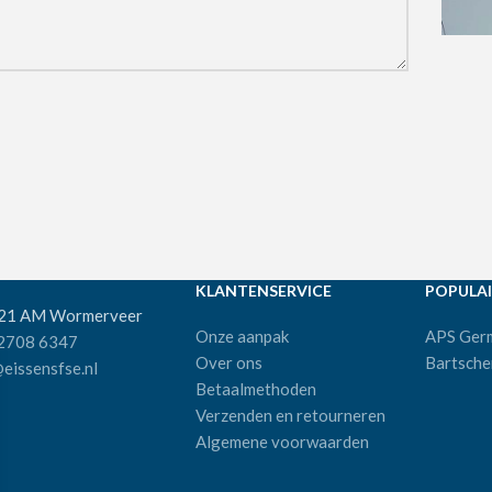
KLANTENSERVICE
POPULAI
521 AM Wormerveer
Onze aanpak
APS Ger
 2708 6347
Over ons
Bartsche
eissensfse.nl
Betaalmethoden
Verzenden en retourneren
Algemene voorwaarden