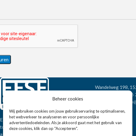
Wandelweg 198, 1
Telefoon:
+31 6
Beheer cookies
E-mail:
verkoop@
Wij gebruiken cookies om jouw gebruikservaring te optimaliseren,
het webverkeer te analyseren en voor persoonlijke
Eissens FSE is een horeca
advertentiedoeleinden. Als je akkoord gaat met het gebruik van
totaalleverancier. U vindt bij ons niet
deze cookies, klik dan op "Accepteren".
alleen inspiratie maar ook een breed