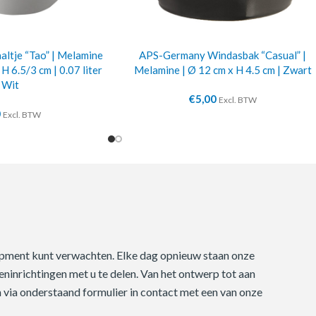
ltje “Tao” | Melamine
APS-Germany Windasbak “Casual” |
 H 6.5/3 cm | 0.07 liter
Melamine | Ø 12 cm x H 4.5 cm | Zwart
| Wit
€
5,00
Excl. BTW
0
Excl. BTW
quipment kunt verwachten. Elke dag opnieuw staan onze
ninrichtingen met u te delen. Van het ontwerp tot aan
m via onderstaand formulier in contact met een van onze