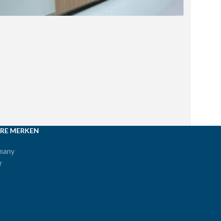
RE MERKEN
many
r