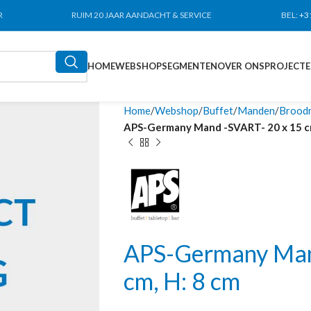
R
RUIM 20 JAAR AANDACHT & SERVICE
BEL:
+3
HOME
WEBSHOP
SEGMENTEN
OVER ONS
PROJECT
Home
Webshop
Buffet
Manden
Broodm
APS-Germany Mand -SVART- 20 x 15 cm
APS-Germany Man
cm, H: 8 cm