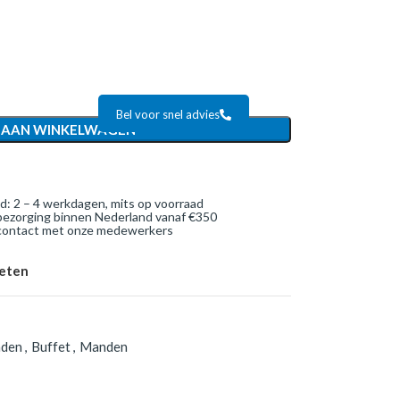
Bel voor snel advies
 AAN WINKELWAGEN
jd: 2 – 4 werkdagen, mits op voorraad
bezorging binnen Nederland vanaf €350
 contact met onze medewerkers
ieten
nden
,
Buffet
,
Manden