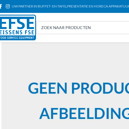
UW PARTNER IN BUFFET- EN TAFELPRESENTATIE EN HORECA APPARATUU