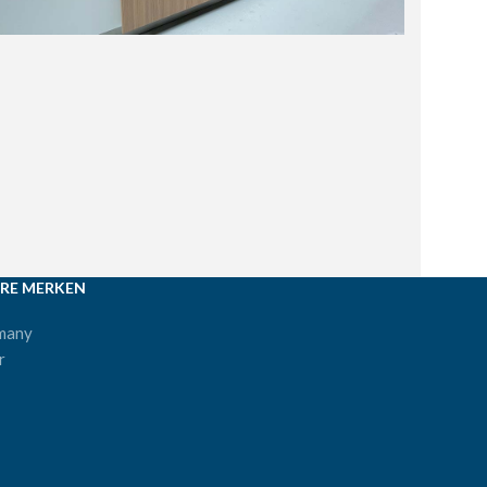
RE MERKEN
many
r