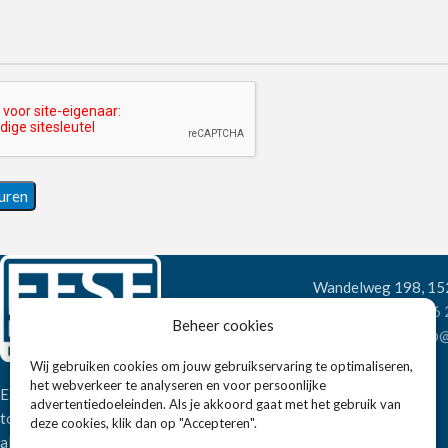
Wandelweg 198, 1
Telefoon:
+31 6
Beheer cookies
E-mail:
verkoop@
Wij gebruiken cookies om jouw gebruikservaring te optimaliseren,
het webverkeer te analyseren en voor persoonlijke
Eissens FSE is een horeca
advertentiedoeleinden. Als je akkoord gaat met het gebruik van
totaalleverancier. U vindt bij ons niet
deze cookies, klik dan op "Accepteren".
alleen inspiratie maar ook een breed