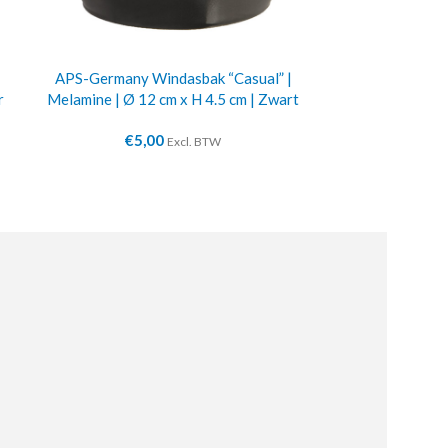
APS-Germany Windasbak “Casual” |
Buffetv
r
Melamine | Ø 12 cm x H 4.5 cm | Zwart
€
39
€
5,00
Excl. BTW