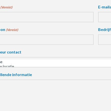
E-mail
(Vereist)
oon
Bedrij
(Vereist)
eur contact
llende informatie