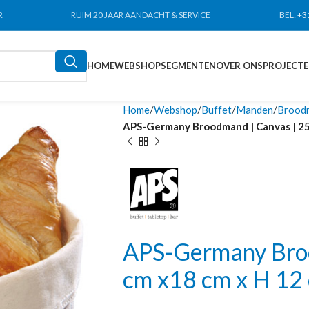
R
RUIM 20 JAAR AANDACHT & SERVICE
BEL:
+3
HOME
WEBSHOP
SEGMENTEN
OVER ONS
PROJECT
Home
Webshop
Buffet
Manden
Broodm
APS-Germany Broodmand | Canvas | 25 
APS-Germany Broo
cm x18 cm x H 12 