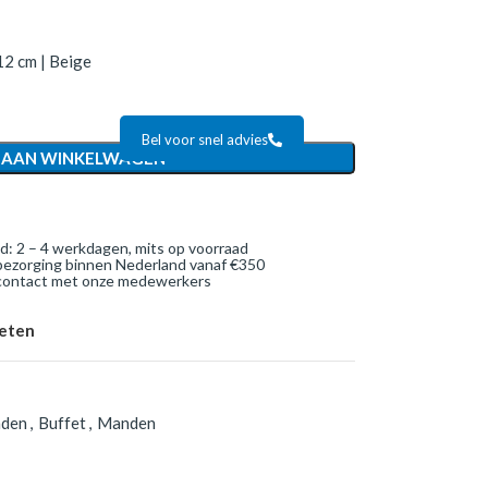
12 cm | Beige
Bel voor snel advies
 AAN WINKELWAGEN
jd: 2 – 4 werkdagen, mits op voorraad
bezorging binnen Nederland vanaf €350
 contact met onze medewerkers
ieten
nden
,
Buffet
,
Manden