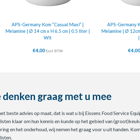
APS-Germany Kom “Casual Maxi” |
APS-Germany Ko
Melamine | Ø 14 cm x H 6.5 cm | 0.5 liter |
Melamine | Ø 12cm 
Wit
€
4,00
€
4,0
Excl. BTW
 denken graag met u mee
 het beste advies op maat, dat is wat u bij Eissens Food Service E
listen klaar om hun kennis en kunde op het gebied van (groot)keuke
ering en het onderhoud, wij nemen het graag voor u uit handen. Ko
isten.