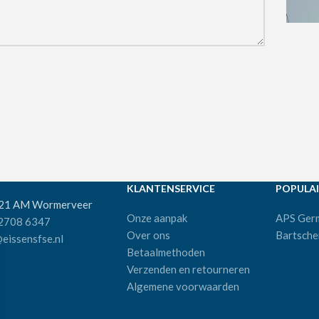
KLANTENSERVICE
POPULAI
521 AM Wormerveer
Onze aanpak
APS Ger
 2708 6347
Over ons
Bartsche
eissensfse.nl
Betaalmethoden
Verzenden en retourneren
Algemene voorwaarden