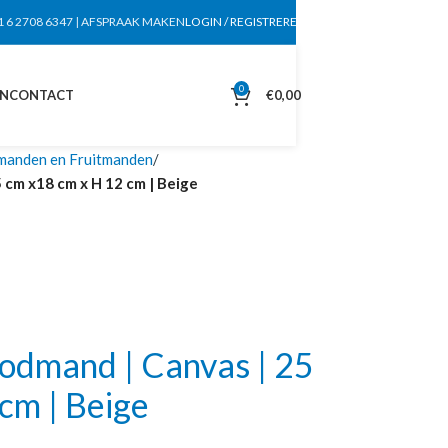
1 6 2708 6347
|
AFSPRAAK MAKEN
LOGIN / REGISTREREN
0
EN
CONTACT
€
0,00
anden en Fruitmanden
cm x18 cm x H 12 cm | Beige
dmand | Canvas | 25
cm | Beige