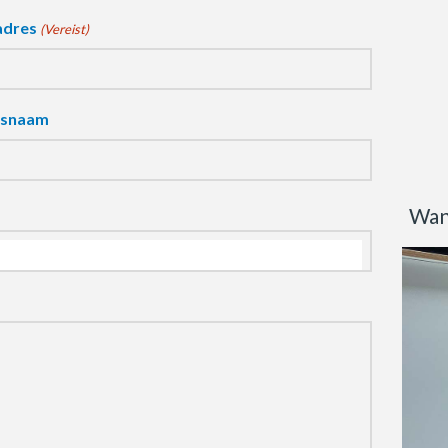
adres
(Vereist)
fsnaam
Wan