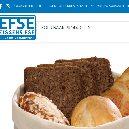
UW PARTNER IN BUFFET- EN TAFELPRESENTATIE EN HORECA APPARATUU