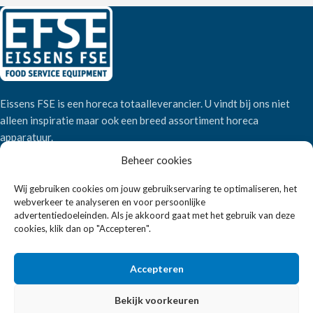
Eissens FSE is een horeca totaalleverancier. U vindt bij ons niet
alleen inspiratie maar ook een breed assortiment horeca
apparatuur.
Beheer cookies
Wandelweg 198, 1521 AM Wormerveer
Wij gebruiken cookies om jouw gebruikservaring te optimaliseren, het
Telefoon:
+31 6 2708 6347
webverkeer te analyseren en voor persoonlijke
E-mail:
verkoop@eissensfse.nl
advertentiedoeleinden. Als je akkoord gaat met het gebruik van deze
cookies, klik dan op "Accepteren".
KLANTENSERVICE
Accepteren
Onze aanpak
Over ons
Bekijk voorkeuren
Betaalmethoden