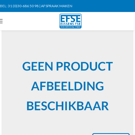
BEL:
31 (0)30-686 50 98
|
AFSPRAAK MAKEN