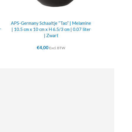
APS-Germany Schaaltje “Tao” | Melamine
Broods
r
| 10.5 cm x 10 cm x H 6.5/3 cm | 0.07 liter
€
5
| Zwart
€
4,00
Excl. BTW