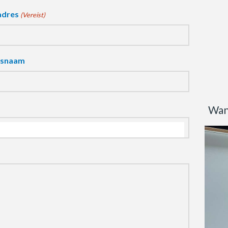
adres
(Vereist)
fsnaam
Wan