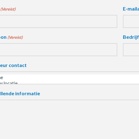
E-mail
(Vereist)
oon
Bedrij
(Vereist)
eur contact
llende informatie