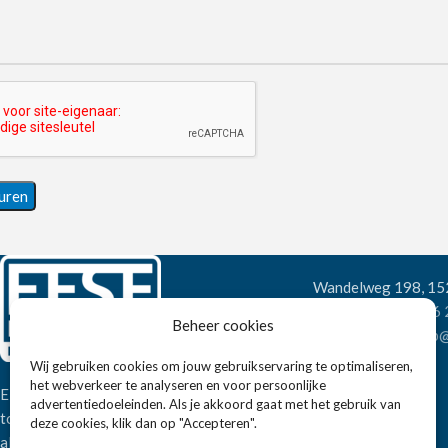
Wandelweg 198, 1
Telefoon:
+31 6
Beheer cookies
E-mail:
verkoop@
Wij gebruiken cookies om jouw gebruikservaring te optimaliseren,
het webverkeer te analyseren en voor persoonlijke
Eissens FSE is een horeca
advertentiedoeleinden. Als je akkoord gaat met het gebruik van
totaalleverancier. U vindt bij ons niet
deze cookies, klik dan op "Accepteren".
alleen inspiratie maar ook een breed