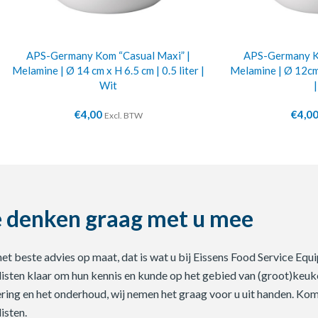
APS-Germany Kom “Casual Maxi” |
APS-Germany Ko
Melamine | Ø 14 cm x H 6.5 cm | 0.5 liter |
Melamine | Ø 12cm 
Wit
€
4,00
€
4,0
Excl. BTW
 denken graag met u mee
 het beste advies op maat, dat is wat u bij Eissens Food Service E
listen klaar om hun kennis en kunde op het gebied van (groot)keuke
ering en het onderhoud, wij nemen het graag voor u uit handen. Ko
isten.