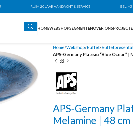
R
RUIM 20 JAAR AANDACHT & SERVICE
BEL:
+3
HOME
WEBSHOP
SEGMENTEN
OVER ONS
PROJECT
Home
Webshop
Buffet
Buffetpresenta
APS-Germany Plateau “Blue Ocean” | Me
APS-Germany Plat
Melamine | 48 cm 