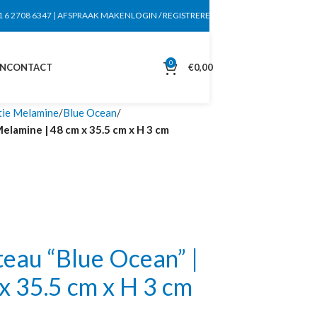
1 6 2708 6347
|
AFSPRAAK MAKEN
LOGIN / REGISTREREN
0
EN
CONTACT
€
0,00
tie Melamine
Blue Ocean
lamine | 48 cm x 35.5 cm x H 3 cm
eau “Blue Ocean” |
x 35.5 cm x H 3 cm