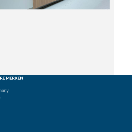
RE MERKEN
many
r