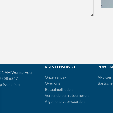
KLANTENSERVICE
POPULAI
521 AM Wormerveer
Onze aanpak
APS Ger
 2708 6347
Over ons
Bartsche
eissensfse.nl
Betaalmethoden
Verzenden en retourneren
Algemene voorwaarden