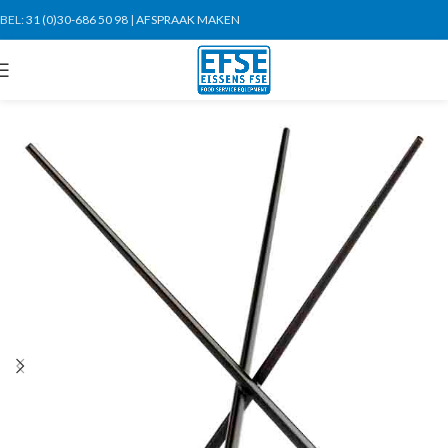
BEL:
31 (0)30-686 50 98
|
AFSPRAAK MAKEN