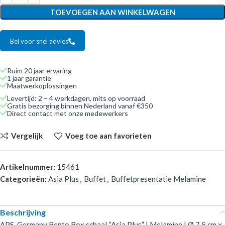
TOEVOEGEN AAN WINKELWAGEN
Bel voor snel advies
Ruim 20 jaar ervaring
1 jaar garantie
Maatwerkoplossingen
Levertijd: 2 – 4 werkdagen, mits op voorraad
Gratis bezorging binnen Nederland vanaf €350
Direct contact met onze medewerkers
Vergelijk
Voeg toe aan favorieten
Artikelnummer:
15461
Categorieën:
Asia Plus
,
Buffet
,
Buffetpresentatie Melamine
Beschrijving
APS-Germany Bento Box schaal “Asia Plus” | Melamine | Ø 7.5 cm x