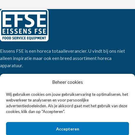
Eissens FSE is een horeca totaalleverancier. U vindt bij ons niet
alleen inspiratie maar ook een breed assortiment horeca
apparatuur.
Beheer cookies
Wandelweg 198, 1521 AM Wormerveer
Telefoon:
+31 6 2708 6347
Wij gebruiken cookies om jouw gebruikservaring te optimaliseren, het
E-mail:
verkoop@eissensfse.nl
webverkeer te analyseren en voor persoonlijke
advertentiedoeleinden. Als je akkoord gaat met het gebruik van deze
cookies, klik dan op "Accepteren".
KLANTENSERVICE
Onze aanpak
Accepteren
Over ons