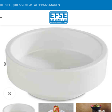
BEL:
31 (0)30-686 50 98
|
AFSPRAAK MAKEN
Click to enlarge