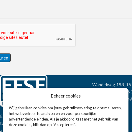
Wandelweg 198, 1
Telefoon:
+31 6
Beheer cookies
E-mail:
verkoop@
Wij gebruiken cookies om jouw gebruikservaring te optimaliseren,
het webverkeer te analyseren en voor persoonlijke
Eissens FSE is een horeca
advertentiedoeleinden. Als je akkoord gaat met het gebruik van
totaalleverancier. U vindt bij ons niet
deze cookies, klik dan op "Accepteren".
alleen inspiratie maar ook een breed