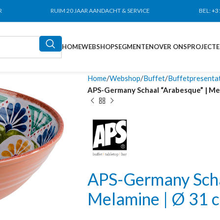
R
RUIM 20 JAAR AANDACHT & SERVICE
BEL:
+3
HOME
WEBSHOP
SEGMENTEN
OVER ONS
PROJECT
Home
Webshop
Buffet
Buffetpresenta
APS-Germany Schaal “Arabesque” | Melam
APS-Germany Scha
Melamine | Ø 31 cm