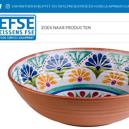
UW PARTNER IN BUFFET- EN TAFELPRESENTATIE EN HORECA APPARATUU