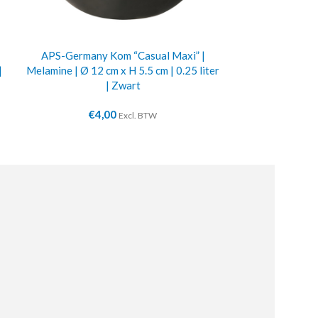
APS-Germany Kom “Casual Maxi” |
APS-Germany Sc
|
Melamine | Ø 12 cm x H 5.5 cm | 0.25 liter
| 10.5 cm x 10 c
| Zwart
€
4,00
€
4
Excl. BTW