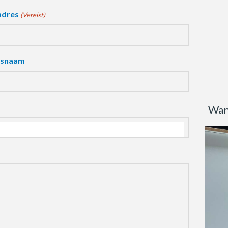
adres
(Vereist)
fsnaam
Wan