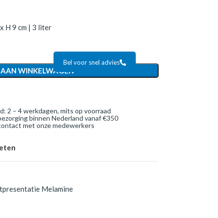
 H 9 cm | 3 liter
Bel voor snel advies
 AAN WINKELWAGEN
jd: 2 – 4 werkdagen, mits op voorraad
bezorging binnen Nederland vanaf €350
 contact met onze medewerkers
ieten
tpresentatie Melamine