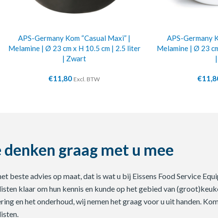
APS-Germany Kom “Casual Maxi” |
APS-Germany Ko
Melamine | Ø 23 cm x H 10.5 cm | 2.5 liter
Melamine | Ø 23 cm 
| Zwart
€
11,80
€
11,8
Excl. BTW
 denken graag met u mee
 het beste advies op maat, dat is wat u bij Eissens Food Service E
listen klaar om hun kennis en kunde op het gebied van (groot)keuke
ering en het onderhoud, wij nemen het graag voor u uit handen. Ko
isten.