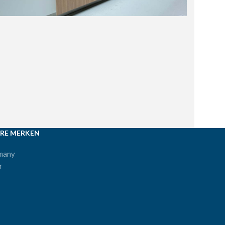
RE MERKEN
many
r