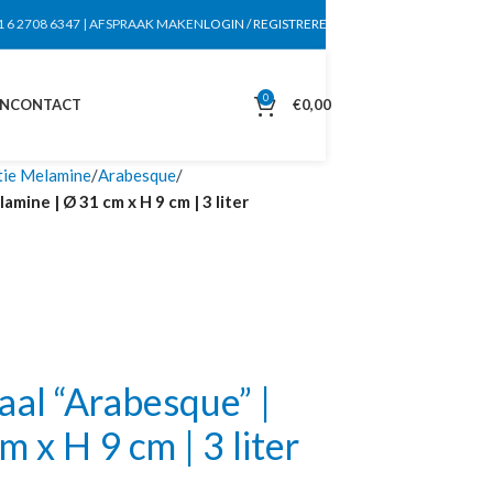
1 6 2708 6347
|
AFSPRAAK MAKEN
LOGIN / REGISTREREN
0
EN
CONTACT
€
0,00
tie Melamine
Arabesque
ine | Ø 31 cm x H 9 cm | 3 liter
al “Arabesque” |
 x H 9 cm | 3 liter