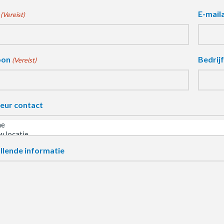
E-mail
(Vereist)
oon
Bedrij
(Vereist)
eur contact
llende informatie