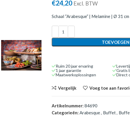
€
24,20
Excl. BTW
Schaal “Arabesque” | Melamine | Ø 31 cm x
TOEVOEGEN
Ruim 20 jaar ervaring
Leverti
1 jaar garantie
Gratis 
Maatwerkoplossingen
Direct
Vergelijk
Voeg toe aan favor
Artikelnummer:
84690
Categorieën:
Arabesque
,
Buffet
,
Buffe