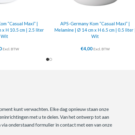
m “Casual Maxi” |
APS-Germany Kom “Casual Maxi” |
x H 10.5 cm | 2.5 liter
Melamine | Ø 14 cm x H 6.5 cm | 0.5 liter 
| Wit
Wit
0
€
4,00
Excl. BTW
Excl. BTW
quipment kunt verwachten. Elke dag opnieuw staan onze
ninrichtingen met u te delen. Van het ontwerp tot aan
m via onderstaand formulier in contact met een van onze