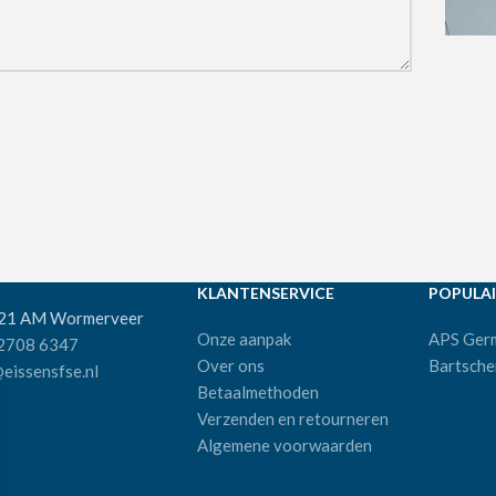
KLANTENSERVICE
POPULAI
521 AM Wormerveer
Onze aanpak
APS Ger
 2708 6347
Over ons
Bartsche
eissensfse.nl
Betaalmethoden
Verzenden en retourneren
Algemene voorwaarden