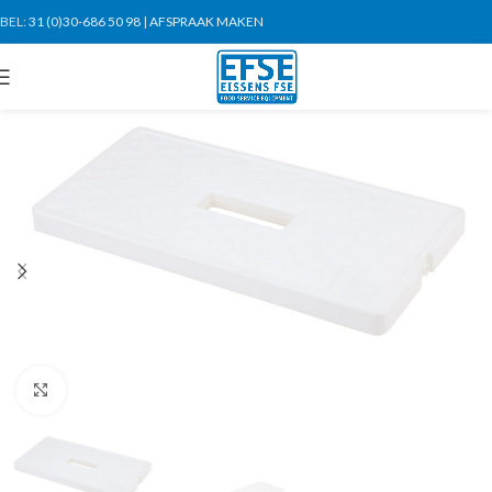
BEL:
31 (0)30-686 50 98
|
AFSPRAAK MAKEN
Click to enlarge