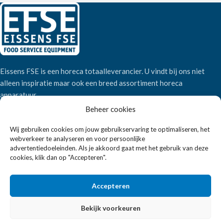
Eissens FSE is een horeca totaalleverancier. U vindt bij ons niet
alleen inspiratie maar ook een breed assortiment horeca
apparatuur.
Beheer cookies
Wandelweg 198, 1521 AM Wormerveer
Wij gebruiken cookies om jouw gebruikservaring te optimaliseren, het
Telefoon:
+31 6 2708 6347
webverkeer te analyseren en voor persoonlijke
advertentiedoeleinden. Als je akkoord gaat met het gebruik van deze
E-mail:
verkoop@eissensfse.nl
cookies, klik dan op "Accepteren".
KLANTENSERVICE
Accepteren
Onze aanpak
Over ons
Bekijk voorkeuren
Betaalmethoden