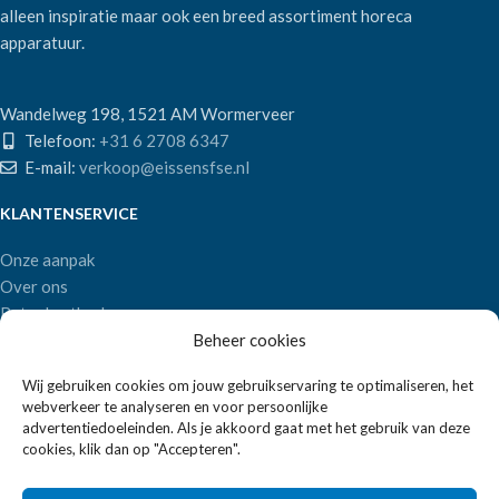
alleen inspiratie maar ook een breed assortiment horeca
apparatuur.
Wandelweg 198, 1521 AM Wormerveer
Telefoon:
+31 6 2708 6347
E-mail:
verkoop@eissensfse.nl
KLANTENSERVICE
Onze aanpak
Over ons
Betaalmethoden
Beheer cookies
Verzenden en retourneren
Algemene voorwaarden
Wij gebruiken cookies om jouw gebruikservaring te optimaliseren, het
webverkeer te analyseren en voor persoonlijke
POPULAIRE MERKEN
advertentiedoeleinden. Als je akkoord gaat met het gebruik van deze
cookies, klik dan op "Accepteren".
APS Germany
Bartscher