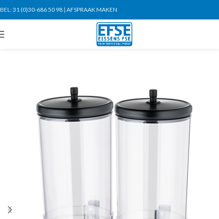
BEL:
31 (0)30-686 50 98
|
AFSPRAAK MAKEN