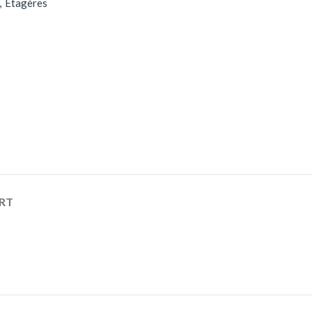
,
Etagères
RT