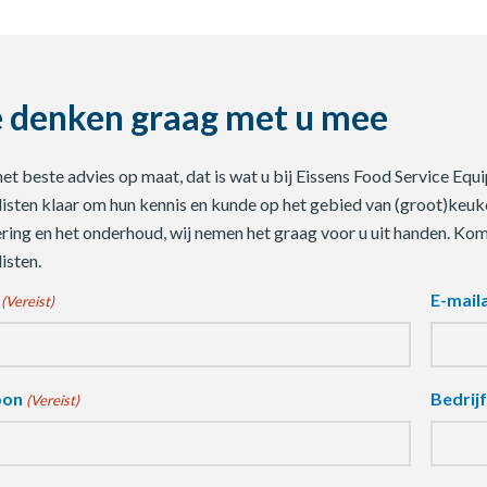
 denken graag met u mee
 het beste advies op maat, dat is wat u bij Eissens Food Service E
listen klaar om hun kennis en kunde op het gebied van (groot)keuke
ering en het onderhoud, wij nemen het graag voor u uit handen. Ko
isten.
E-mail
(Vereist)
oon
Bedrij
(Vereist)