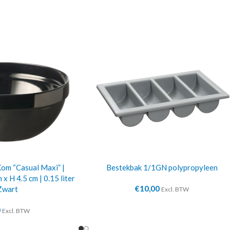
m “Casual Maxi” |
Bestekbak 1/1GN polypropyleen
x H 4.5 cm | 0.15 liter
€
10,00
Zwart
Excl. BTW
0
Excl. BTW