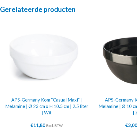
Gerelateerde producten
APS-Germany Kom “Casual Maxi” |
APS-Germany Ko
Melamine | Ø 23 cm x H 10.5 cm | 2.5 liter
Melamine | Ø 10 cm 
| Wit
| 
€
11,80
€
3,0
Excl. BTW