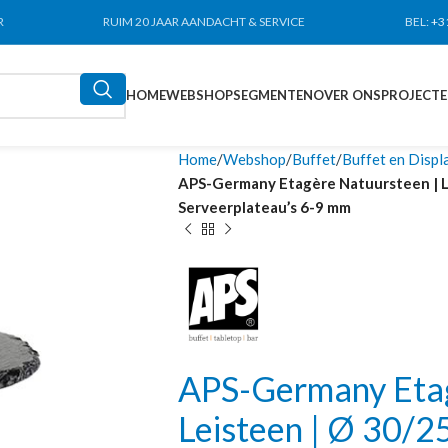
R
RUIM 20 JAAR AANDACHT & SERVICE
BEL:
+3
HOME
WEBSHOP
SEGMENTEN
OVER ONS
PROJECT
Home
Webshop
Buffet
Buffet en Displ
APS-Germany Etagère Natuursteen | Lei
Serveerplateau’s 6-9 mm
APS-Germany Etag
Leisteen | Ø 30/25