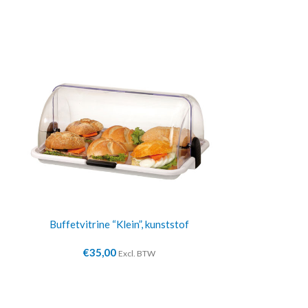
Buffetvitrine “Klein”, kunststof
Buffetv
€
35,00
€
24
Excl. BTW