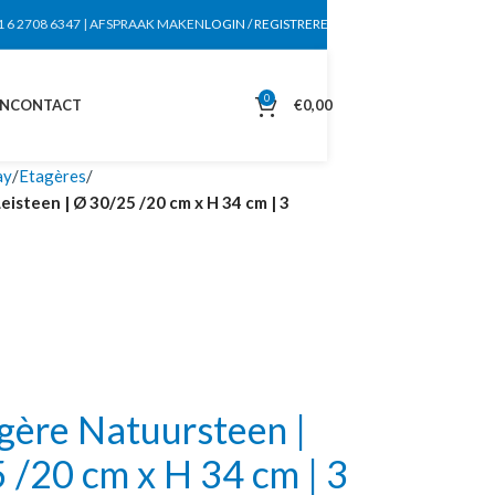
1 6 2708 6347
|
AFSPRAAK MAKEN
LOGIN / REGISTREREN
0
EN
CONTACT
€
0,00
ay
Etagères
steen | Ø 30/25 /20 cm x H 34 cm | 3
ère Natuursteen |
 /20 cm x H 34 cm | 3