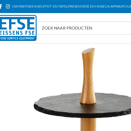
UW PARTNER IN BUFFET- EN TAFELPRESENTATIE EN HORECA APPARATUU