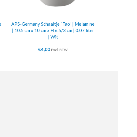
e
APS-Germany Schaaltje “Tao” | Melamine
Dranke
r
| 10.5 cm x 10 cm x H 6.5/3 cm | 0.07 liter
€
13
| Wit
€
4,00
Excl. BTW