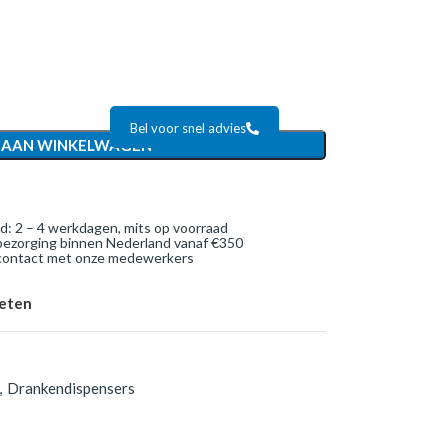
Bel voor snel advies
 AAN WINKELWAGEN
jd: 2 – 4 werkdagen, mits op voorraad
bezorging binnen Nederland vanaf €350
 contact met onze medewerkers
ieten
,
Drankendispensers