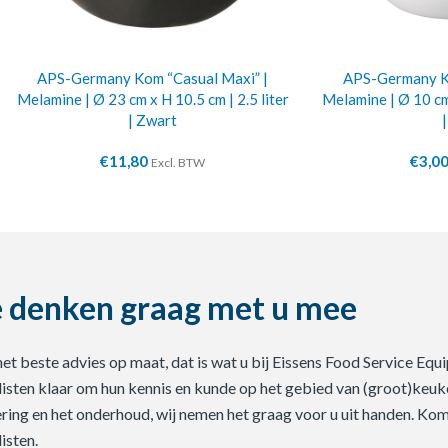
APS-Germany Kom “Casual Maxi” |
APS-Germany Ko
Melamine | Ø 23 cm x H 10.5 cm | 2.5 liter
Melamine | Ø 10 cm 
| Zwart
€
11,80
€
3,0
Excl. BTW
 denken graag met u mee
 het beste advies op maat, dat is wat u bij Eissens Food Service E
listen klaar om hun kennis en kunde op het gebied van (groot)keuke
ering en het onderhoud, wij nemen het graag voor u uit handen. Ko
isten.