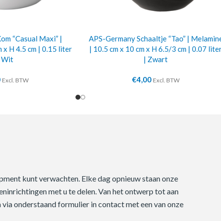
m “Casual Maxi” |
APS-Germany Schaaltje “Tao” | Melamin
x H 4.5 cm | 0.15 liter
| 10.5 cm x 10 cm x H 6.5/3 cm | 0.07 lite
| Wit
| Zwart
0
€
4,00
Excl. BTW
Excl. BTW
quipment kunt verwachten. Elke dag opnieuw staan onze
ninrichtingen met u te delen. Van het ontwerp tot aan
m via onderstaand formulier in contact met een van onze