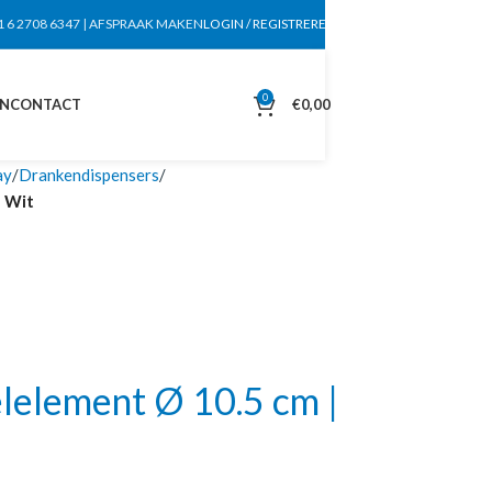
1 6 2708 6347
|
AFSPRAAK MAKEN
LOGIN / REGISTREREN
0
EN
CONTACT
€
0,00
ay
Drankendispensers
| Wit
element Ø 10.5 cm |