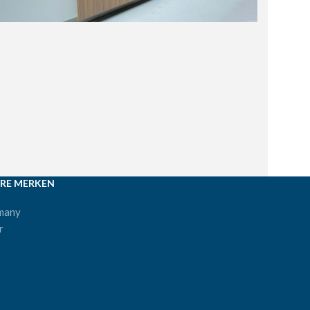
RE MERKEN
many
r