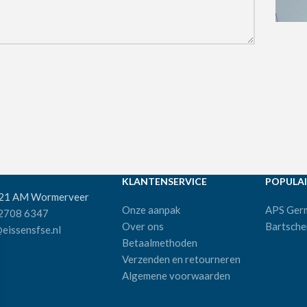
KLANTENSERVICE
POPULAI
521 AM Wormerveer
Onze aanpak
APS Ger
 2708 6347
Over ons
Bartsche
eissensfse.nl
Betaalmethoden
Verzenden en retourneren
Algemene voorwaarden