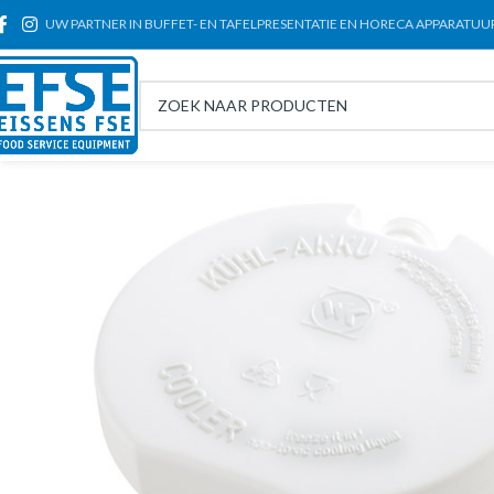
UW PARTNER IN BUFFET- EN TAFELPRESENTATIE EN HORECA APPARATUU