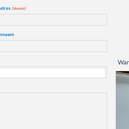
adres
(Vereist)
fsnaam
Wan