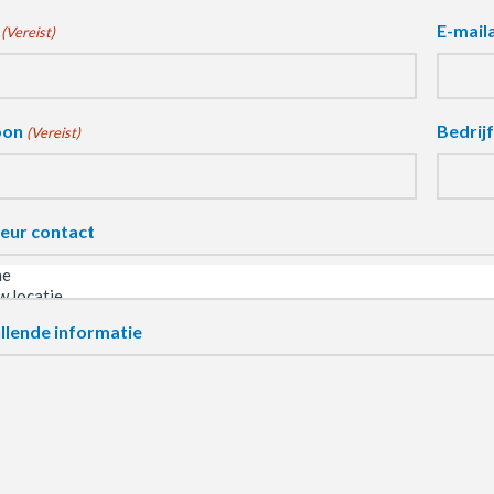
E-mail
(Vereist)
oon
Bedrij
(Vereist)
eur contact
llende informatie