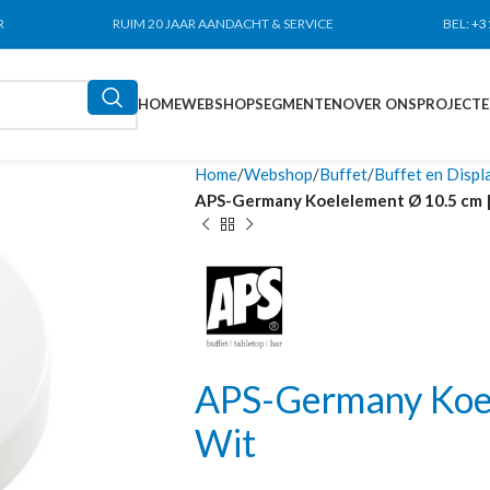
R
RUIM 20 JAAR AANDACHT & SERVICE
BEL:
+3
HOME
WEBSHOP
SEGMENTEN
OVER ONS
PROJECT
Home
Webshop
Buffet
Buffet en Displ
APS-Germany Koelelement Ø 10.5 cm 
APS-Germany Koel
Wit