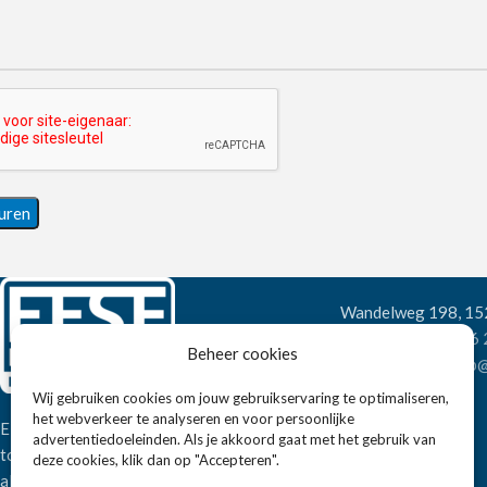
Wandelweg 198, 1
Telefoon:
+31 6
Beheer cookies
E-mail:
verkoop@
Wij gebruiken cookies om jouw gebruikservaring te optimaliseren,
het webverkeer te analyseren en voor persoonlijke
Eissens FSE is een horeca
advertentiedoeleinden. Als je akkoord gaat met het gebruik van
totaalleverancier. U vindt bij ons niet
deze cookies, klik dan op "Accepteren".
alleen inspiratie maar ook een breed